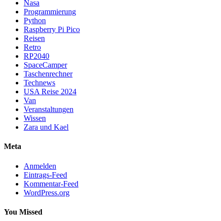
Nasa
Programmierung
Python
Raspberry Pi Pico
Reisen
Retro
RP2040
SpaceCamper
Taschenrechner
Technews
USA Reise 2024
Van
Veranstaltungen
Wissen
Zara und Kael
Meta
Anmelden
Eintrags-Feed
Kommentar-Feed
WordPress.org
You Missed