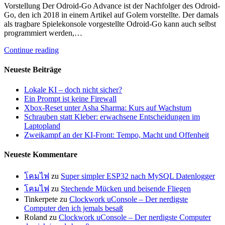
Vorstellung Der Odroid-Go Advance ist der Nachfolger des Odroid-
Go, den ich 2018 in einem Artikel auf Golem vorstellte. Der damals
als tragbare Spielekonsole vorgestellte Odroid-Go kann auch selbst
programmiert werden,…
Continue reading
Neueste Beiträge
Lokale KI – doch nicht sicher?
Ein Prompt ist keine Firewall
Xbox-Reset unter Asha Sharma: Kurs auf Wachstum
Schrauben statt Kleber: erwachsene Entscheidungen im
Laptopland
Zweikampf an der KI-Front: Tempo, Macht und Offenheit
Neueste Kommentare
โคมไฟ
zu
Super simpler ESP32 nach MySQL Datenlogger
โคมไฟ
zu
Stechende Mücken und beisende Fliegen
Tinkerpete
zu
Clockwork uConsole – Der nerdigste
Computer den ich jemals besaß
Roland
zu
Clockwork uConsole – Der nerdigste Computer