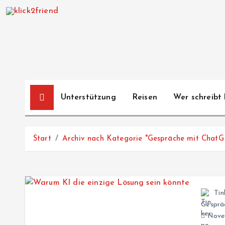
Z
u
m
I
n
h
a
Unterstützung
Reisen
Wer schreibt 
l
t
s
Start
Archiv nach Kategorie "Gespräche mit ChatG
p
r
i
n
Tin
g
Gesprä
e
Novem
n