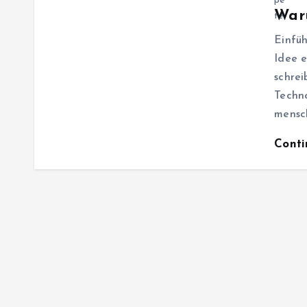
Waru
Einfüh
Idee e
schrei
Techn
mensch
Cont