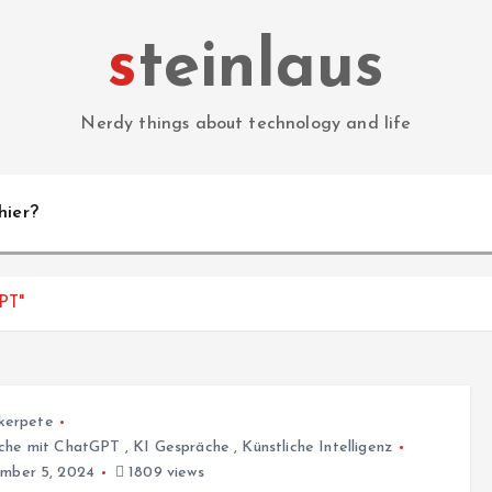
steinlaus
Nerdy things about technology and life
hier?
PT"
kerpete
che mit ChatGPT
,
KI Gespräche
,
Künstliche Intelligenz
ber 5, 2024
1809 views