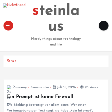
Z
steinla
u
m
I
us
n
h
a
Nerdy things about technology
l
and life
t
s
p
Start
r
i
n
g
Zuseway
Kommentar
Juli 31, 2026
93 views
e
n
Ein Prompt ist keine Firewall
Die Meldung bestätigt vor allem eines: Wer einer
Testumgebung per Text sagt, sie habe „kein Internet“,