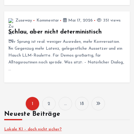
Zuseway
Kommentar
Mai 17, 2026
351 views
Schlau, aber nicht deterministisch
Der Sprung ist real: weniger Ausreden, mehr Konversation.
Im Gegenzug mehr Latenz, gelegentliche Aussetzer und ein
Hauch LLM‑Roulette. Für Demos großartig, für
Alltagsroutinen noch spröde. Was sitzt: – Natürlicher Dialog,
…
1
2
…
18
S
Neueste Beiträge
e
Lokale KI – doch nicht sicher?