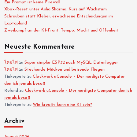
i
Ein Prompt ist keine Firewall
Xbox-Reset unter Asha Sharma: Kurs auf Wachstum
Schrauben statt Kleber: erwachsene Entscheidungen im
t
Laptopland
Zweikampf an der KI-Front: Tempo, Macht und Offenheit
e
Neueste Kommentare
n
n
โคมไฟ
zu
Super simpler ESP32 nach MySQL Datenlogger
โคมไฟ
zu
Stechende Mücken und beisende Fliegen
Tinkerpete
zu
Clockwork uConsole – Der nerdigste Computer
u
den ich jemals besaß
Roland
zu
Clockwork uConsole – Der nerdigste Computer den ich
m
jemals besaß
Tinkerpete
zu
Wie kreativ kann eine KI sein?
m
Archiv
e
August 2026