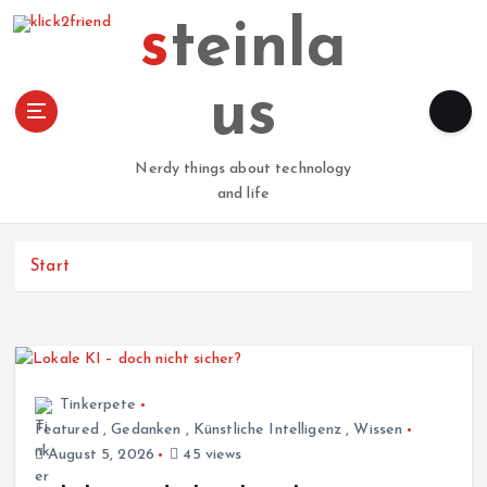
Z
steinla
u
m
I
us
n
h
a
Nerdy things about technology
l
and life
t
s
p
Start
r
i
n
g
e
Tinkerpete
n
Featured
,
Gedanken
,
Künstliche Intelligenz
,
Wissen
August 5, 2026
45 views