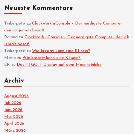
Neueste Kommentare
n
n
Tinkerpete
zu
Clockwork uConsole – Der nerdigste Computer
den ich jemals besaß
Roland
zu
Clockwork uConsole – Der nerdigste Computer den ich
u
jemals besaß
Tinkerpete
zu
Wie kreativ kann eine KI sein?
m
Mario
zu
Wie kreativ kann eine KI sein?
ER
zu
Das TTGO T-Display auf dem Mountainbike
m
Archiv
e
August 2026
r
Juli 2026
Juni 2026
i
Mai 2026
April 2026
e
März 2026