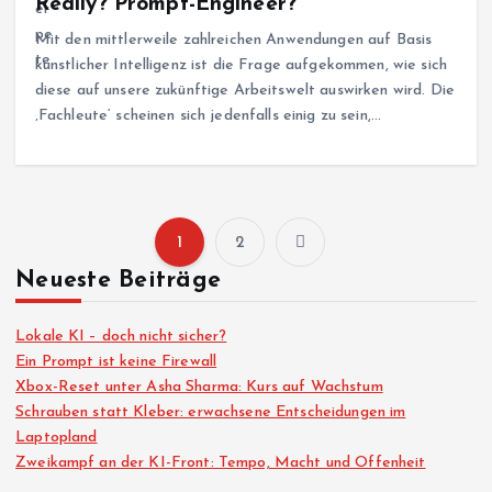
Really? Prompt-Engineer?
Mit den mittlerweile zahlreichen Anwendungen auf Basis
künstlicher Intelligenz ist die Frage aufgekommen, wie sich
diese auf unsere zukünftige Arbeitswelt auswirken wird. Die
‚Fachleute‘ scheinen sich jedenfalls einig zu sein,…
1
2
S
Neueste Beiträge
e
Lokale KI – doch nicht sicher?
i
Ein Prompt ist keine Firewall
Xbox-Reset unter Asha Sharma: Kurs auf Wachstum
Schrauben statt Kleber: erwachsene Entscheidungen im
t
Laptopland
Zweikampf an der KI-Front: Tempo, Macht und Offenheit
e