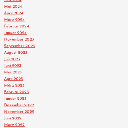
Juni 2024
i
Mai 2024
April 2024
t
März 2024
Februar 2024
r
Januar 2024
November 2023
ä
September 2023
August 2023
Juli 2023
g
Juni 2023
Mai 2023
e
April 2023
März 2023
Februar 2023
Januar 2023
Dezember 2022
November 2022
Juni 2022
März 2022