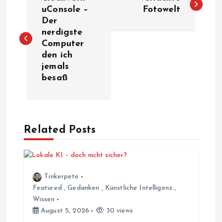
e
uConsole –
Fotowelt
Der
nerdigste
i
Computer
den ich
t
jemals
besaß
r
a
Related Posts
g
s
Tinkerpete
n
Featured
,
Gedanken
,
Künstliche Intelligenz
,
Wissen
a
August 5, 2026
30 views