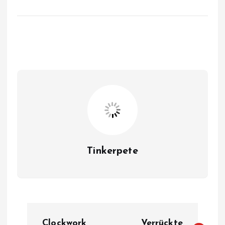
Tinkerpete
B
Clockwork
Verrückte