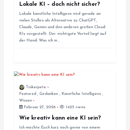
v
Lokale KI – doch nicht sicher?
Lokale künstliche Intelligenz wird gerade an
i
vielen Stellen als Alternative zu ChatGPT,
Claude, Gemini und den anderen großen Cloud-
g
KIs vorgestellt. Der wichtigste Vorteil liegt auf
der Hand: Was ich in…
a
t
i
Tinkerpete
o
Featured
,
Gedanken
,
Künstliche Intelligenz
,
Wissen
n
Februar 27, 2026
1425 views
Wie kreativ kann eine KI sein?
Ich möchte Euch kurz noch gerne von einem