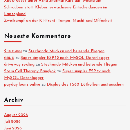
Xbox-Reset unter Asha Sharma: Kurs auf Wachstum
Schrauben statt Kleber: erwachsene Entscheidungen im
Laptopland
Zweikampf an der KI-Front: Tempo, Macht und Offenheit
Neueste Kommentare
ร้านต่อผม
zu
Stechende Mücken und beisende Fliegen
ต่อผม
zu
Super simpler ESP32 nach MySQL Datenlogger
driveway sealing
zu
Stechende Mücken und beisende Fliegen
Stem Cell Therapy Bangkok
zu
Super simpler ESP32 nach
MySQL Datenlogger
payday loans online
zu
Display des TS80 Lötkolben austauschen
Archiv
August 2026
Juli 2026
Juni 2026