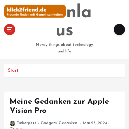
Z
steinla
u
m
I
us
n
h
a
Nerdy things about technology
l
and life
t
s
p
Start
r
i
n
g
Meine Gedanken zur Apple
e
n
Vision Pro
Tinkerpete
Gadgets
,
Gedanken
Mai 23, 2024