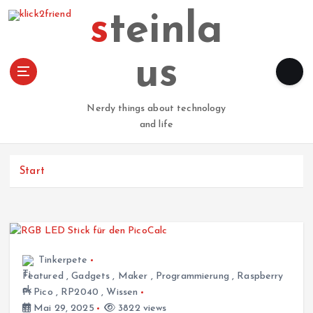
Z
steinla
u
m
I
us
n
h
a
Nerdy things about technology
l
and life
t
s
p
Start
r
i
n
g
e
Tinkerpete
n
Featured
,
Gadgets
,
Maker
,
Programmierung
,
Raspberry
Pi Pico
,
RP2040
,
Wissen
Mai 29, 2025
3822 views