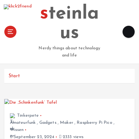
Z
steinla
u
m
I
us
n
h
a
Nerdy things about technology
l
and life
t
s
p
Start
r
i
n
g
e
Tinkerpete
n
Amateurfunk
,
Gadgets
,
Maker
,
Raspberry Pi Pico
,
Wissen
September 23, 2024
2333 views