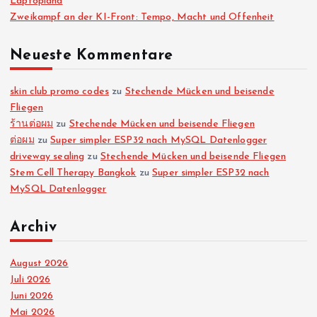
Laptopland
Zweikampf an der KI-Front: Tempo, Macht und Offenheit
e
Neueste Kommentare
n
n
skin club promo codes
zu
Stechende Mücken und beisende
Fliegen
ร้านต่อผม
zu
Stechende Mücken und beisende Fliegen
u
ต่อผม
zu
Super simpler ESP32 nach MySQL Datenlogger
driveway sealing
zu
Stechende Mücken und beisende Fliegen
m
Stem Cell Therapy Bangkok
zu
Super simpler ESP32 nach
MySQL Datenlogger
m
Archiv
e
August 2026
r
Juli 2026
Juni 2026
i
Mai 2026