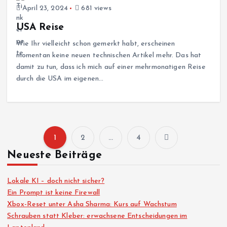
April 23, 2024
681 views
USA Reise
Wie Ihr vielleicht schon gemerkt habt, erscheinen
momentan keine neuen technischen Artikel mehr. Das hat
damit zu tun, dass ich mich auf einer mehrmonatigen Reise
durch die USA im eigenen…
1
2
…
4
S
Neueste Beiträge
e
Lokale KI – doch nicht sicher?
i
Ein Prompt ist keine Firewall
Xbox-Reset unter Asha Sharma: Kurs auf Wachstum
Schrauben statt Kleber: erwachsene Entscheidungen im
t