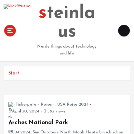
Z
steinla
u
m
I
us
n
h
a
Nerdy things about technology
l
and life
t
s
p
Start
r
i
n
g
Tinkerpete
Reisen
,
USA Reise 2024
e
April 30, 2024
583 views
n
Arches National Park
28.04.2024, Sun Outdoors North Moab Heute bin ich schon