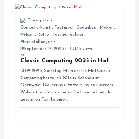
r
a
Tinkerpete
Computerkunst
,
Featured
,
Gedanken
,
Maker
,
g
Reisen
,
Retro
,
Taschenrechner
,
Veranstaltungen
s
September 17, 2025
2135 views
Classic Computing 2025 in Hof
n
13.09.2025, Samstag Mein erstes Mal Classic
Computing hatte ich 2014 in Schönau im
a
Odenwald. Die geringe Entfernung zu unserem
Wohnort machte es mir einfach, einmal mit der
v
gesamten Familie einer…
i
g