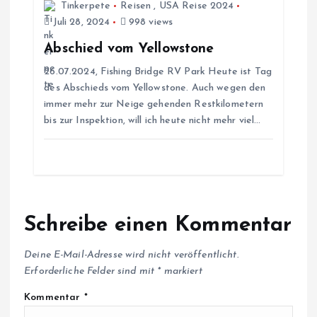
a
Tinkerpete
Reisen
,
USA Reise 2024
Juli 28, 2024
998 views
t
Abschied vom Yellowstone
i
26.07.2024, Fishing Bridge RV Park Heute ist Tag
des Abschieds vom Yellowstone. Auch wegen den
immer mehr zur Neige gehenden Restkilometern
o
bis zur Inspektion, will ich heute nicht mehr viel…
n
Schreibe einen Kommentar
Deine E-Mail-Adresse wird nicht veröffentlicht.
Erforderliche Felder sind mit
*
markiert
Kommentar
*