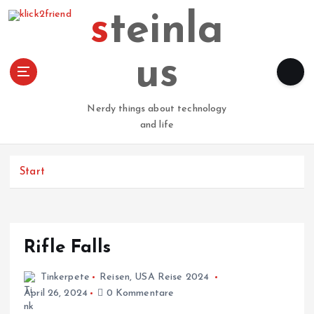
Z
steinla
u
m
I
us
n
h
a
Nerdy things about technology
l
and life
t
s
p
Start
r
i
n
g
Rifle Falls
e
n
Tinkerpete
Reisen
,
USA Reise 2024
April 26, 2024
0 Kommentare