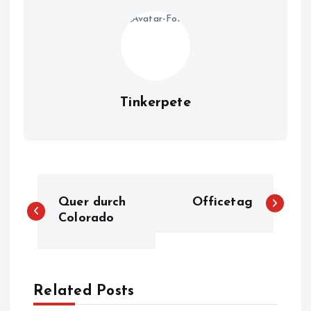
Tinkerpete
B
Quer durch
Officetag
e
Colorado
i
t
Related Posts