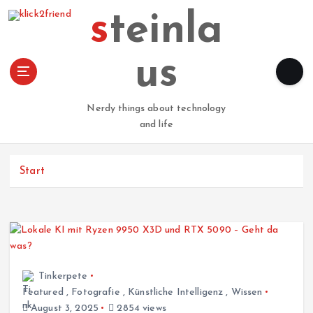
Z
steinla
u
m
I
us
n
h
a
Nerdy things about technology
l
and life
t
s
p
Start
r
i
n
g
e
n
Tinkerpete
Featured
,
Fotografie
,
Künstliche Intelligenz
,
Wissen
August 3, 2025
2854 views