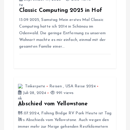
s
Classic Computing 2025 in Hof
n
13.09.2025, Samstag Mein erstes Mal Classic
Computing hatte ich 2014 in Schönau im
a
Odenwald. Die geringe Entfernung zu unserem
Wohnort machte es mir einfach, einmal mit der
v
gesamten Familie einer…
i
g
a
Tinkerpete
Reisen
,
USA Reise 2024
Juli 28, 2024
991 views
t
Abschied vom Yellowstone
i
26.07.2024, Fishing Bridge RV Park Heute ist Tag
des Abschieds vom Yellowstone. Auch wegen den
immer mehr zur Neige gehenden Restkilometern