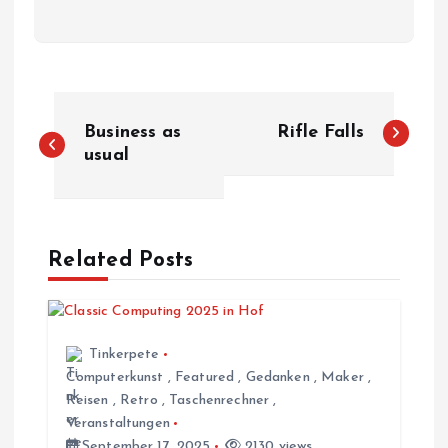
B
Business as
Rifle Falls
e
usual
i
t
Related Posts
r
a
Tinkerpete
Computerkunst
,
Featured
,
Gedanken
,
Maker
,
g
Reisen
,
Retro
,
Taschenrechner
,
Veranstaltungen
September 17, 2025
2130 views