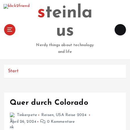
Z
steinla
u
m
I
us
n
h
a
Nerdy things about technology
l
and life
t
s
p
Start
r
i
n
g
Quer durch Colorado
e
n
Tinkerpete
Reisen
,
USA Reise 2024
April 26, 2024
0 Kommentare