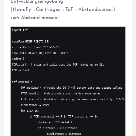
Entwicklungsumgebung
(NanoPy→Cartridges→ToF→Abstandssensor)
zum Abstand messen:
import tof
textFont(FONT_ROBOTO_24)
w = textWidth("init TOF ~10s")
drawText(120-w/2,10,"init TOF ~10s")
update()
TOF.init()  # inits and calibrates the TOF (takes up to 10s)
TOF.set4x4()
def onDraw():
TOF.getData()  # reads the 16 (4x4) sensor data and status values
#TOF.data[i]   # data indicating the distance in mm
#TOF.status[i] # status indicating the measurement validity (5 & 9 means 
minDistance = 9999
for i in 16:
if TOF.status[i] == 5 || TOF.status[i] == 9:
distance = TOF.data[i]
if distance < minDistance:
minDistance = distance