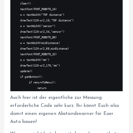
clear()
textFont(FONT_ROBOTO_24)
w = textWidth("TOF distance")
drawText(120-w/2,10,"TOF distance")
w = textWidth("sensor")
drawText(120-w/2,34,"sensor")
textFont(FONT_ROBOTO_80)
w = textWidth(minDistance)
drawText(120-w/2,88,minDistance)
textFont(FONT_ROBOTO_32)
w = textWidth("mm")
drawText(120-w/2,170,"mm")
update()
if getButton():
if returnToMenu():
return
Auch hier ist der eigentliche zur Messung
erforderliche Code sehr kurz. Ihr könnt Euch also
damit einen eigenen Abstandswarner für Euer
Auto bauen!