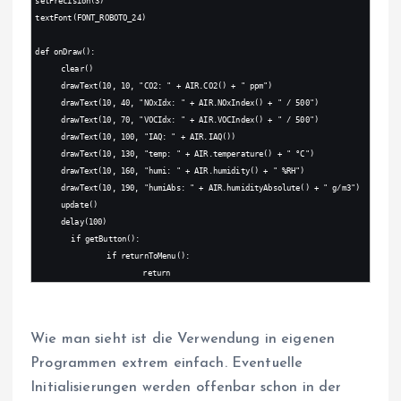
setPrecision(3)
textFont(FONT_ROBOTO_24)
def onDraw():
clear()
drawText(10, 10, "CO2: " + AIR.CO2() + " ppm")
drawText(10, 40, "NOxIdx: " + AIR.NOxIndex() + " / 500")
drawText(10, 70, "VOCIdx: " + AIR.VOCIndex() + " / 500")
drawText(10, 100, "IAQ: " + AIR.IAQ())
drawText(10, 130, "temp: " + AIR.temperature() + " °C")
drawText(10, 160, "humi: " + AIR.humidity() + " %RH")
drawText(10, 190, "humiAbs: " + AIR.humidityAbsolute() + " g/m3")
update()
delay(100)
	if getButton():
		if returnToMenu():
			return
Wie man sieht ist die Verwendung in eigenen
Programmen extrem einfach. Eventuelle
Initialisierungen werden offenbar schon in der