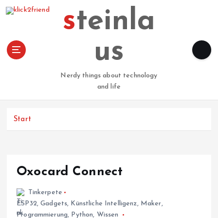
Z
steinla
u
m
I
us
n
h
a
Nerdy things about technology
l
and life
t
s
p
Start
r
i
n
g
Oxocard Connect
e
n
Tinkerpete
ESP32
,
Gadgets
,
Künstliche Intelligenz
,
Maker
,
Programmierung
,
Python
,
Wissen