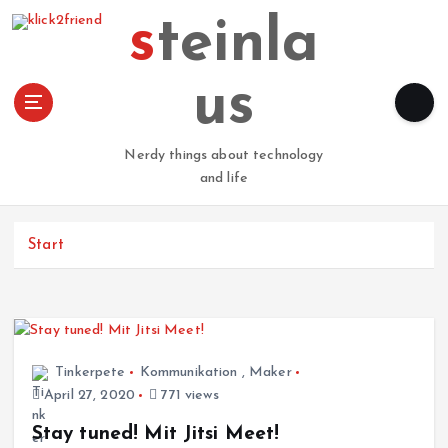
Z
steinla
u
m
I
us
n
h
a
Nerdy things about technology
l
and life
t
s
p
Start
r
i
n
g
e
Tinkerpete
Kommunikation
,
Maker
n
April 27, 2020
771 views
Stay tuned! Mit Jitsi Meet!