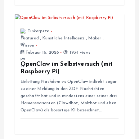
v
i
g
Tinkerpete
Featured
,
Künstliche Intelligenz
,
Maker
,
a
Wissen
Februar 16, 2026
1934 views
t
OpenClaw im Selbstversuch (mit
Raspberry Pi)
i
Einleitung Nachdem es OpenClaw indirekt sogar
o
zu einer Meldung in den ZDF-Nachrichten
geschafft hat und in mindestens einer seiner drei
Namensvarianten (Clawdbot, Moltbot und eben
n
OpenClaw) als bösartige KI bezeichnet…