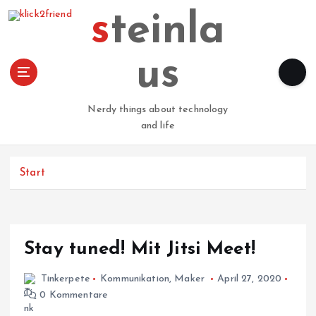
Z
steinla
u
m
I
us
n
h
a
Nerdy things about technology
l
and life
t
s
p
Start
r
i
n
g
Stay tuned! Mit Jitsi Meet!
e
n
Tinkerpete
Kommunikation
,
Maker
April 27, 2020
0 Kommentare