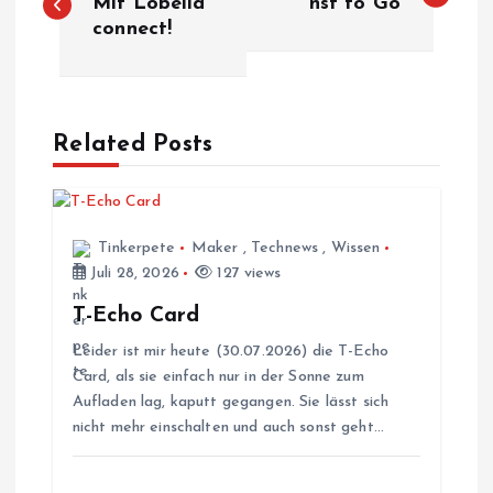
e
Mit Lobelia
nst to Go
connect!
i
t
Related Posts
r
a
Tinkerpete
Maker
,
Technews
,
Wissen
g
Juli 28, 2026
127 views
T-Echo Card
s
Leider ist mir heute (30.07.2026) die T-Echo
Card, als sie einfach nur in der Sonne zum
n
Aufladen lag, kaputt gegangen. Sie lässt sich
nicht mehr einschalten und auch sonst geht…
a