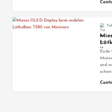
Cont
Tin
Mie
Löt
Ende 
Miniwa
und w
schie
Cont