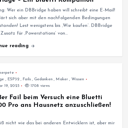
idge – Ein Bluetti Kompanion
g: Wer ein DBBridge haben will schreibt eine E-Mail!
klärt sich aber mit den nachfolgenden Bedingungen
standen! Lest wenigstens bis ‚Wie kaufen‘. DBBridge
n Zusatz für ‚Powerstations‘ von…
inue reading
kerpete
ge
,
ESP32
,
Fails
,
Gedanken
,
Maker
,
Wissen
r 19, 2023
1708 views
er Fail beim Versuch eine Bluetti
0 Pro ans Hausnetz anzuschließen!
iß nicht wie das bei anderen Entwicklern ist, aber mir