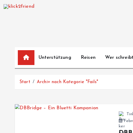
Z
u
m
I
n
h
a
Unterstützung
Reisen
Wer schreibt
l
t
s
Start
Archiv nach Kategorie "Fails"
p
r
i
n
Tin
g
Febru
e
n