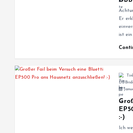
DBBr
Achtun
Er er
einver
ist ei
Cont
Tin
DBBrid
Janua
Groß
EP50
:-)
Ich we