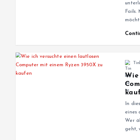
unterl
Fails.
möcht
Cont
Tin
Wie 
Com
kau
In di
eines 
Wer ä
geht, 