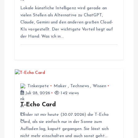
Lokale künstliche Intelligenz wird gerade an
v
vielen Stellen als Alternative zu ChatGPT,
Claude, Gemini und den anderen großen Cloud-
i
KIs vorgestellt. Der wichtigste Vorteil liegt auf
der Hand: Was ich in…
g
a
t
i
Tinkerpete
Maker
,
Technews
,
Wissen
Juli 28, 2026
142 views
o
T-Echo Card
Leider ist mir heute (30.07.2026) die T-Echo
n
Card, als sie einfach nur in der Sonne zum
Aufladen lag, kaputt gegangen. Sie lässt sich
nicht mehr einschalten und auch sonst geht…