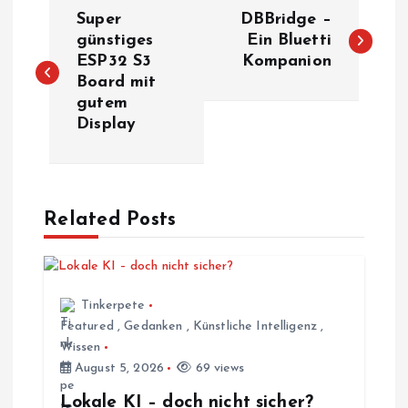
B
Super
DBBridge –
e
günstiges
Ein Bluetti
ESP32 S3
Kompanion
Board mit
i
gutem
Display
t
r
a
Related Posts
g
s
Tinkerpete
Featured
,
Gedanken
,
Künstliche Intelligenz
,
Wissen
n
August 5, 2026
69 views
a
Lokale KI – doch nicht sicher?