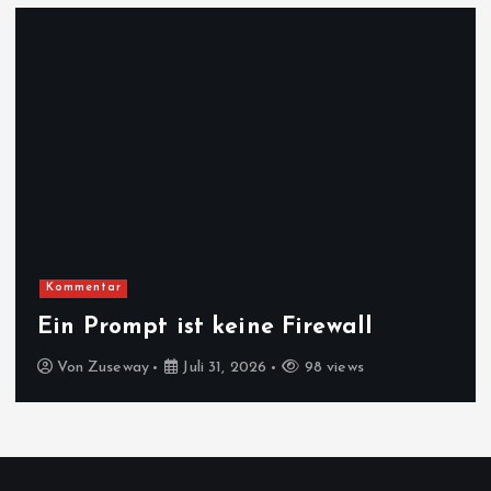
Zara und Kael
Xbox-Reset unter Asha Sharma:
Kurs auf Wachstum
Von
Zara und Kael
Juli 31, 2026
76 views