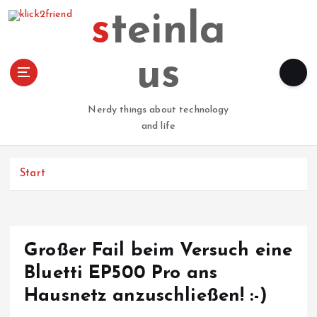
Z
steinla
u
m
I
us
n
h
a
Nerdy things about technology
l
and life
t
s
p
Start
r
i
n
g
Großer Fail beim Versuch eine
e
n
Bluetti EP500 Pro ans
Hausnetz anzuschließen! :-)