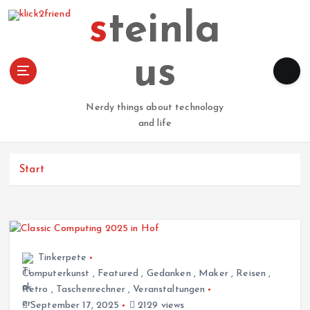
Z
steinla
u
m
I
us
n
h
a
Nerdy things about technology
l
and life
t
s
p
Start
r
i
n
g
e
Tinkerpete
n
Computerkunst
,
Featured
,
Gedanken
,
Maker
,
Reisen
,
Retro
,
Taschenrechner
,
Veranstaltungen
September 17, 2025
2129 views