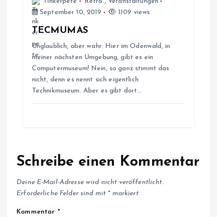
i
Tinkerpete
Retro
,
Veranstaltungen
September 10, 2019
1109 views
o
TECMUMAS
Unglaublich, aber wahr: Hier im Odenwald, in
n
meiner nächsten Umgebung, gibt es ein
Computermuseum! Nein, so ganz stimmt das
nicht, denn es nennt sich eigentlich
Technikmuseum. Aber es gibt dort…
Schreibe einen Kommentar
Deine E-Mail-Adresse wird nicht veröffentlicht.
Erforderliche Felder sind mit
*
markiert
Kommentar
*