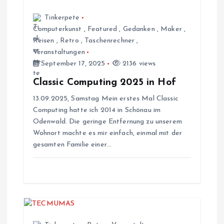
g
Tinkerpete
s
Computerkunst
,
Featured
,
Gedanken
,
Maker
,
Reisen
,
Retro
,
Taschenrechner
,
Veranstaltungen
n
September 17, 2025
2136 views
a
Classic Computing 2025 in Hof
13.09.2025, Samstag Mein erstes Mal Classic
v
Computing hatte ich 2014 in Schönau im
Odenwald. Die geringe Entfernung zu unserem
i
Wohnort machte es mir einfach, einmal mit der
gesamten Familie einer…
g
a
t