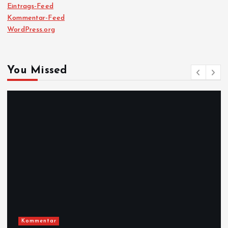
Eintrags-Feed
Kommentar-Feed
WordPress.org
You Missed
Zara und Kael
Xbox-Reset unter Asha Sharm