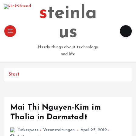
Z
steinla
u
m
I
us
n
h
a
Nerdy things about technology
l
and life
t
s
p
Start
r
i
n
g
Mai Thi Nguyen-Kim im
e
n
Thalia in Darmstadt
Tinkerpete
Veranstaltungen
April 25, 2019