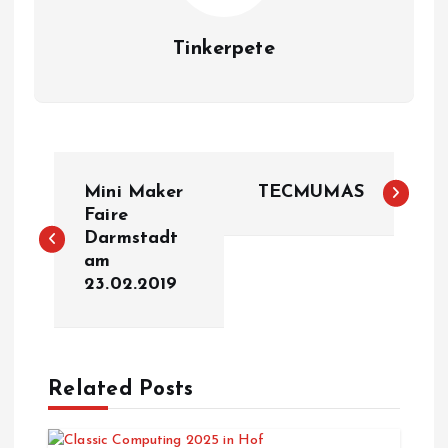
Tinkerpete
B
Mini Maker
TECMUMAS
e
Faire
Darmstadt
am
i
23.02.2019
t
r
Related Posts
a