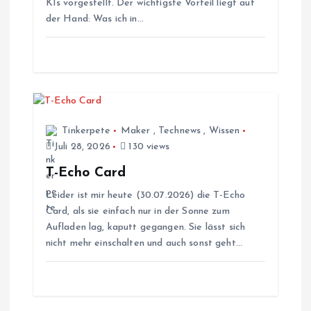
KIs vorgestellt. Der wichtigste Vorteil liegt auf
v
der Hand: Was ich in…
i
g
a
Tinkerpete
Maker
,
Technews
,
Wissen
t
Juli 28, 2026
130 views
T-Echo Card
i
Leider ist mir heute (30.07.2026) die T-Echo
Card, als sie einfach nur in der Sonne zum
o
Aufladen lag, kaputt gegangen. Sie lässt sich
nicht mehr einschalten und auch sonst geht…
n