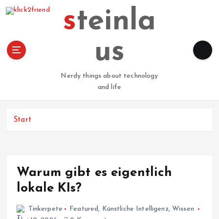
Z
steinla
u
m
I
us
n
h
a
Nerdy things about technology
l
and life
t
s
p
Start
r
i
n
g
Warum gibt es eigentlich
e
n
lokale KIs?
Tinkerpete
Featured
,
Künstliche Intelligenz
,
Wissen