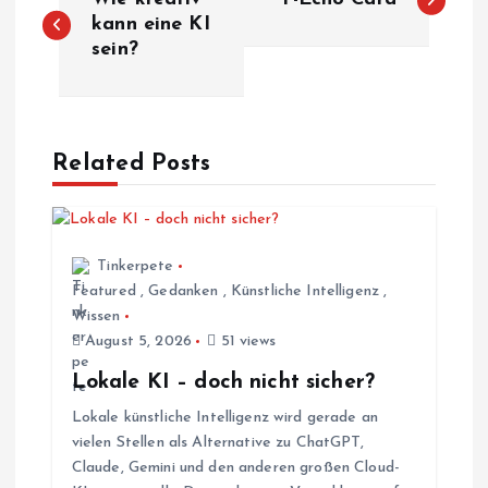
e
kann eine KI
sein?
i
t
Related Posts
r
a
Tinkerpete
g
Featured
,
Gedanken
,
Künstliche Intelligenz
,
Wissen
s
August 5, 2026
51 views
Lokale KI – doch nicht sicher?
n
Lokale künstliche Intelligenz wird gerade an
vielen Stellen als Alternative zu ChatGPT,
a
Claude, Gemini und den anderen großen Cloud-