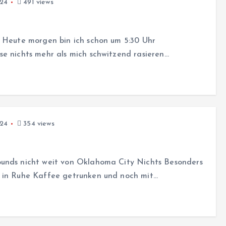
024
491 views
o Heute morgen bin ich schon um 5:30 Uhr
e nichts mehr als mich schwitzend rasieren…
024
354 views
ounds nicht weit von Oklahoma City Nichts Besonders
, in Ruhe Kaffee getrunken und noch mit…