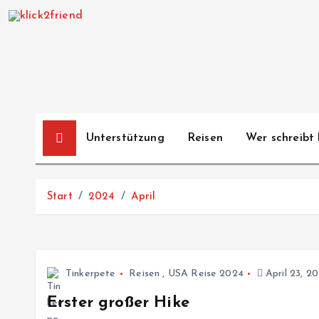
Z
u
m
I
n
h
a
Unterstützung
Reisen
Wer schreibt 
l
t
s
Start
2024
April
p
r
i
n
Tinkerpete
Reisen
,
USA Reise 2024
April 23, 2
g
e
Erster großer Hike
n