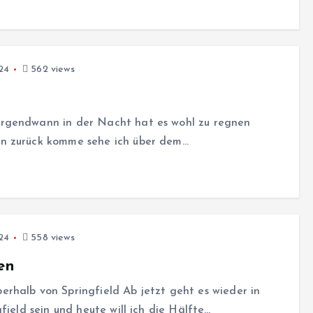
024
562 views
Irgendwann in der Nacht hat es wohl zu regnen
en zurück komme sehe ich über dem…
024
558 views
en
rhalb von Springfield Ab jetzt geht es wieder in
field sein und heute will ich die Hälfte…