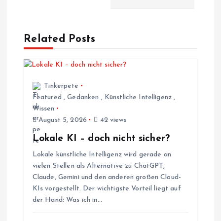
r
a
Related Posts
g
s
Tinkerpete
Featured
,
Gedanken
,
Künstliche Intelligenz
,
Wissen
n
August 5, 2026
42 views
a
Lokale KI – doch nicht sicher?
Lokale künstliche Intelligenz wird gerade an
v
vielen Stellen als Alternative zu ChatGPT,
Claude, Gemini und den anderen großen Cloud-
i
KIs vorgestellt. Der wichtigste Vorteil liegt auf
der Hand: Was ich in…
g