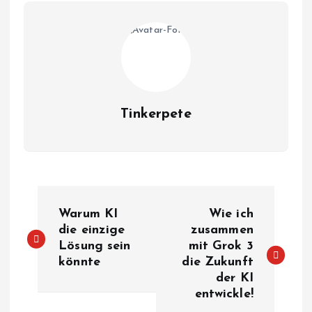
Tinkerpete
B
Warum KI
Wie ich
e
die einzige
zusammen
Lösung sein
mit Grok 3
könnte
die Zukunft
i
der KI
entwickle!
t