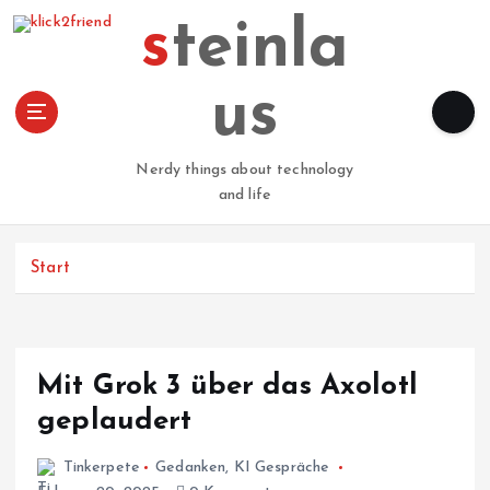
Z
steinla
u
m
I
us
n
h
a
Nerdy things about technology
l
and life
t
s
p
Start
r
i
n
g
Mit Grok 3 über das Axolotl
e
n
geplaudert
Tinkerpete
Gedanken
,
KI Gespräche