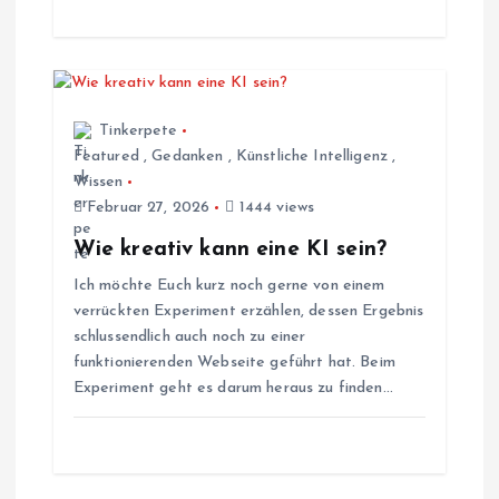
a
t
i
Tinkerpete
Featured
,
Gedanken
,
Künstliche Intelligenz
,
Wissen
o
Februar 27, 2026
1444 views
n
Wie kreativ kann eine KI sein?
Ich möchte Euch kurz noch gerne von einem
verrückten Experiment erzählen, dessen Ergebnis
schlussendlich auch noch zu einer
funktionierenden Webseite geführt hat. Beim
Experiment geht es darum heraus zu finden…