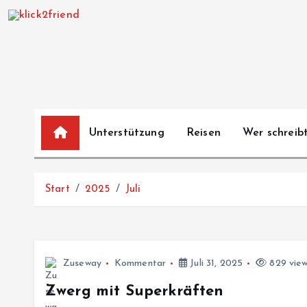
Z
u
m
I
n
h
a
Unterstützung
Reisen
Wer schreibt
l
t
s
Start
2025
Juli
p
r
i
n
Zuseway
Kommentar
Juli 31, 2025
829 vie
g
e
Zwerg mit Superkräften
n