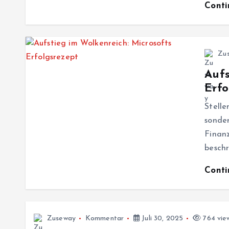
Cont
Zu
Aufs
Erfo
Stelle
sonde
Finan
besch
Cont
Zuseway
Kommentar
Juli 30, 2025
764 vie