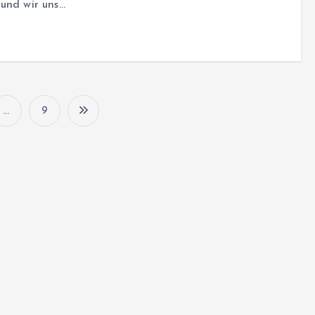
und wir uns…
…
9
S
e
i
t
e