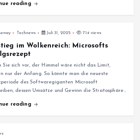
inue reading
seway
Technews
Juli 31, 2025
714 views
tieg im Wolkenreich: Microsofts
lgsrezept
n Sie sich vor, der Himmel wäre nicht das Limit,
rn nur der Anfang. So könnte man die neueste
zperiode des Softwaregiganten Microsoft
reiben, dessen Umsätze und Gewinn die Stratosphäre…
inue reading
ws