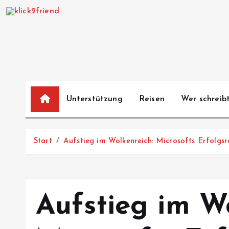
Z
u
m
I
n
h
a
Unterstützung
Reisen
Wer schreibt
l
t
s
Start
Aufstieg im Wolkenreich: Microsofts Erfolgsr
p
r
i
n
Aufstieg im Wo
g
e
n