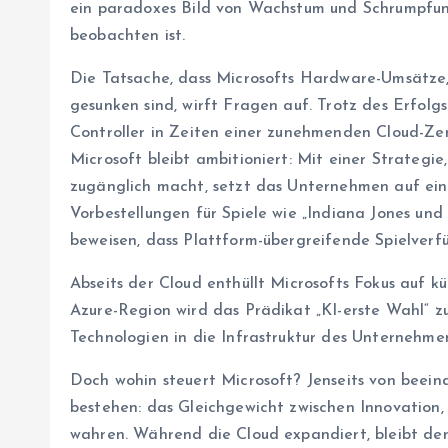
ein paradoxes Bild von Wachstum und Schrumpfung
beobachten ist.
Die Tatsache, dass Microsofts Hardware-Umsätze,
gesunken sind, wirft Fragen auf. Trotz des Erfolg
Controller in Zeiten einer zunehmenden Cloud-Zen
Microsoft bleibt ambitioniert: Mit einer Strategi
zugänglich macht, setzt das Unternehmen auf ein
Vorbestellungen für Spiele wie „Indiana Jones und
beweisen, dass Plattform-übergreifende Spielverfü
Abseits der Cloud enthüllt Microsofts Fokus auf kü
Azure-Region wird das Prädikat „KI-erste Wahl“ zu
Technologien in die Infrastruktur des Unternehmens
Doch wohin steuert Microsoft? Jenseits von beei
bestehen: das Gleichgewicht zwischen Innovation,
wahren. Während die Cloud expandiert, bleibt der