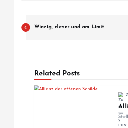
B
Winzig, clever und am Limit
e
i
t
Related Posts
r
a
All
g
Stel
ihre