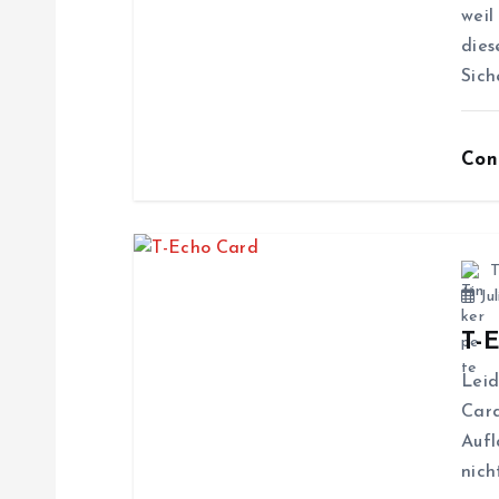
s
weil
dies
n
Sich
a
Con
v
i
T
Jul
g
T-
Leid
a
Card
Aufl
t
nich