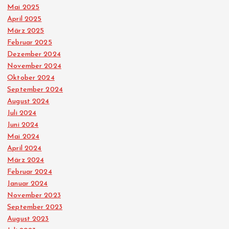
d
Mai 2025
April 2025
März 2025
e
Februar 2025
Dezember 2024
r
November 2024
Oktober 2024
B
September 2024
August 2024
e
Juli 2024
Juni 2024
i
Mai 2024
April 2024
t
März 2024
Februar 2024
r
Januar 2024
November 2023
ä
September 2023
August 2023