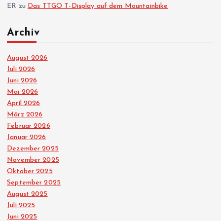
ER
zu
Das TTGO T-Display auf dem Mountainbike
m
Archiv
e
August 2026
r
Juli 2026
Juni 2026
i
Mai 2026
April 2026
e
März 2026
Februar 2026
r
Januar 2026
Dezember 2025
u
November 2025
Oktober 2025
n
September 2025
August 2025
g
Juli 2025
Juni 2025