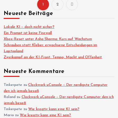
1
2
S
Neueste Beiträge
e
Lokale KI – doch nicht sicher?
i
Ein Prompt ist keine Firewall
Xbox-Reset unter Asha Sharma: Kurs auf Wachstum
Schrauben statt Kleber: erwachsene Entscheidungen im
t
Laptopland
Zweikampf an der KI-Front: Tempo, Macht und Offenheit
e
Neueste Kommentare
n
n
Tinkerpete
zu
Clockwork uConsole – Der nerdigste Computer
den ich jemals besaß
Roland
zu
Clockwork uConsole – Der nerdigste Computer den ich
u
jemals besaß
Tinkerpete
zu
Wie kreativ kann eine KI sein?
m
Mario
zu
Wie kreativ kann eine KI sein?