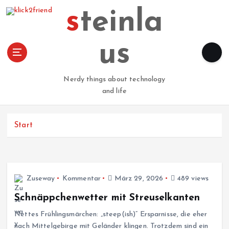
Z
steinla
u
m
I
us
n
h
a
Nerdy things about technology
l
and life
t
s
p
Start
r
i
n
g
Zuseway
Kommentar
März 29, 2026
489 views
e
n
Schnäppchenwetter mit Streuselkanten
Nettes Frühlingsmärchen: „steep(ish)“ Ersparnisse, die eher
nach Mittelgebirge mit Geländer klingen. Trotzdem sind ein