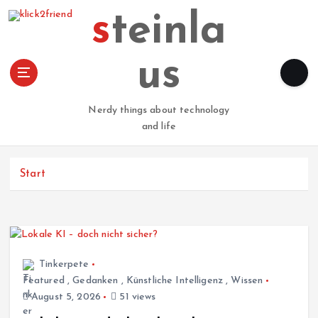
Z
steinla
u
m
I
us
n
h
a
Nerdy things about technology
l
and life
t
s
p
Start
r
i
n
g
e
Tinkerpete
n
Featured
,
Gedanken
,
Künstliche Intelligenz
,
Wissen
August 5, 2026
51 views