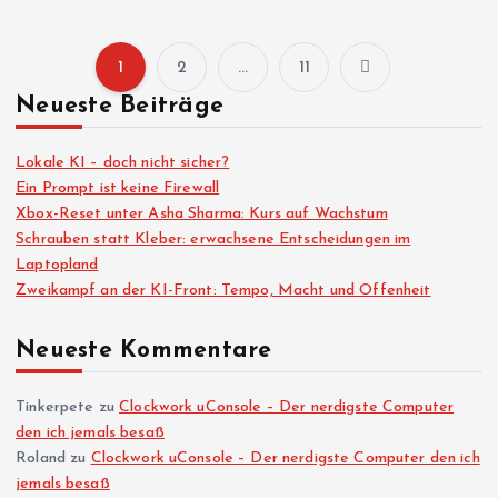
1
2
…
11
S
Neueste Beiträge
e
Lokale KI – doch nicht sicher?
i
Ein Prompt ist keine Firewall
Xbox-Reset unter Asha Sharma: Kurs auf Wachstum
Schrauben statt Kleber: erwachsene Entscheidungen im
t
Laptopland
Zweikampf an der KI-Front: Tempo, Macht und Offenheit
e
Neueste Kommentare
n
n
Tinkerpete
zu
Clockwork uConsole – Der nerdigste Computer
den ich jemals besaß
Roland
zu
Clockwork uConsole – Der nerdigste Computer den ich
u
jemals besaß