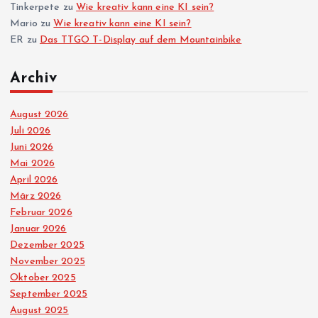
Tinkerpete
zu
Wie kreativ kann eine KI sein?
m
Mario
zu
Wie kreativ kann eine KI sein?
ER
zu
Das TTGO T-Display auf dem Mountainbike
m
Archiv
e
August 2026
r
Juli 2026
Juni 2026
i
Mai 2026
April 2026
e
März 2026
Februar 2026
r
Januar 2026
Dezember 2025
u
November 2025
Oktober 2025
n
September 2025
August 2025