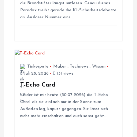
die Brandstifter längst mitlesen. Genau dieses
i
Paradox treibt gerade die KI-Sicherheitsdebatte
an. Auslöser Nummer eins:…
g
a
t
i
Tinkerpete
Maker
,
Technews
,
Wissen
Juli 28, 2026
131 views
o
T-Echo Card
Leider ist mir heute (30.07.2026) die T-Echo
n
Card, als sie einfach nur in der Sonne zum
Aufladen lag, kaputt gegangen. Sie lässt sich
nicht mehr einschalten und auch sonst geht…