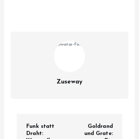
Zuseway
B
Funk statt
Goldrand
e
Draht:
und Grate: