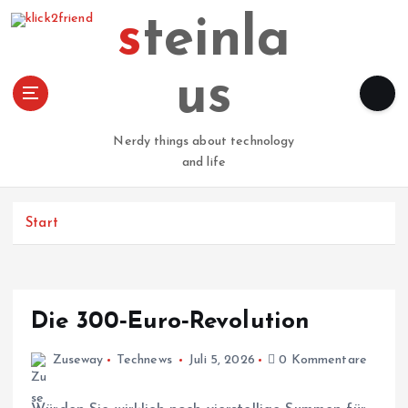
Z
steinla
u
m
I
us
n
h
a
Nerdy things about technology
l
and life
t
s
p
Start
r
i
n
g
Die 300‑Euro‑Revolution
e
n
Zuseway
Technews
Juli 5, 2026
0 Kommentare