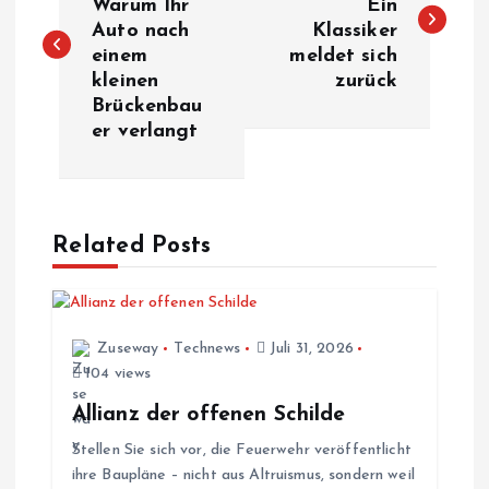
Warum Ihr
Ein
Auto nach
Klassiker
i
einem
meldet sich
kleinen
zurück
t
Brückenbau
er verlangt
r
a
Related Posts
g
s
Zuseway
Technews
Juli 31, 2026
n
104 views
a
Allianz der offenen Schilde
Stellen Sie sich vor, die Feuerwehr veröffentlicht
v
ihre Baupläne – nicht aus Altruismus, sondern weil