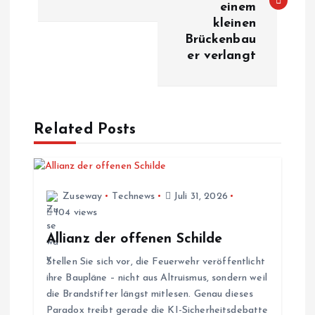
einem
kleinen
t
Brückenbau
er verlangt
r
a
Related Posts
g
s
Zuseway
Technews
Juli 31, 2026
n
104 views
a
Allianz der offenen Schilde
Stellen Sie sich vor, die Feuerwehr veröffentlicht
v
ihre Baupläne – nicht aus Altruismus, sondern weil
die Brandstifter längst mitlesen. Genau dieses
i
Paradox treibt gerade die KI-Sicherheitsdebatte