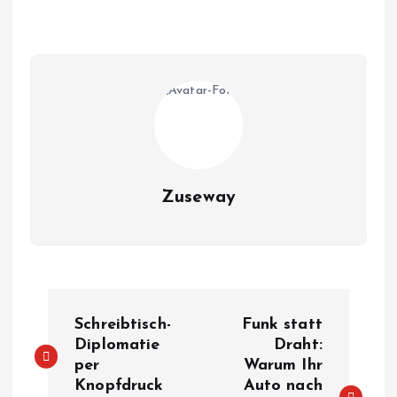
Zuseway
B
Schreibtisch-
Funk statt
e
Diplomatie
Draht:
per
Warum Ihr
Knopfdruck
Auto nach
i