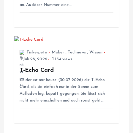
an. Auslöser Nummer eins:…
g
a
t
i
Tinkerpete
Maker
,
Technews
,
Wissen
Juli 28, 2026
134 views
o
T-Echo Card
Leider ist mir heute (30.07.2026) die T-Echo
n
Card, als sie einfach nur in der Sonne zum
Aufladen lag, kaputt gegangen. Sie lässt sich
nicht mehr einschalten und auch sonst geht…