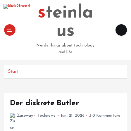
Z
steinla
u
m
I
us
n
h
a
Nerdy things about technology
l
and life
t
s
p
Start
r
i
n
g
Der diskrete Butler
e
n
Zuseway
Technews
Juni 21, 2026
0 Kommentare