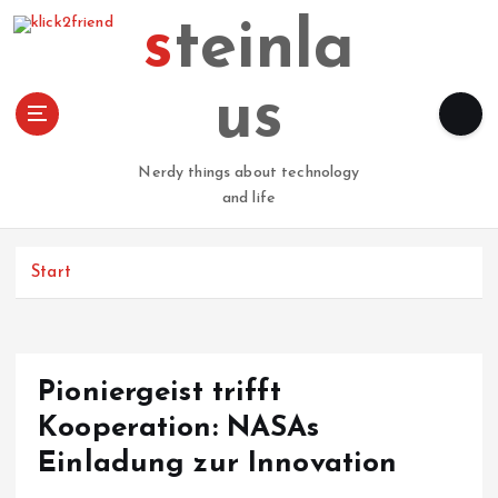
Z
steinla
u
m
I
us
n
h
a
Nerdy things about technology
l
and life
t
s
p
Start
r
i
n
g
Pioniergeist trifft
e
n
Kooperation: NASAs
Einladung zur Innovation