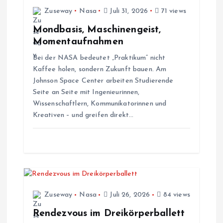
Zuseway
Nasa
Juli 31, 2026
71 views
n
Mondbasis, Maschinengeist,
a
Momentaufnahmen
Bei der NASA bedeutet „Praktikum“ nicht
v
Kaffee holen, sondern Zukunft bauen. Am
Johnson Space Center arbeiten Studierende
i
Seite an Seite mit Ingenieurinnen,
Wissenschaftlern, Kommunikatorinnen und
g
Kreativen – und greifen direkt…
a
t
i
Zuseway
Nasa
Juli 26, 2026
84 views
o
Rendezvous im Dreikörperballett