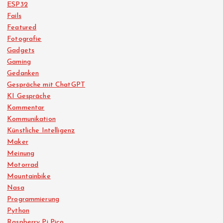
ESP32
Fails
Featured
Fotografie
Gadgets
Gaming
Gedanken
Gespräche mit ChatGPT
KI Gespräche
Kommentar
Kommunikation
Künstliche Intelligenz
Maker
Meinung
Motorrad
Mountainbike
Nasa
Programmierung
Python
Raspberry Pi Pico