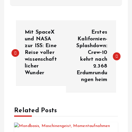
B
Mit SpaceX
Erstes
e
und NASA
Kalifornien-
zur ISS: Eine
Splashdown:
Reise voller
Crew‑10
i
wissenschaft
kehrt nach
licher
2.368
t
Wunder
Erdumrundu
ngen heim
r
a
Related Posts
g
s