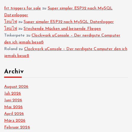
n
frt triggers for sale
zu
Super simpler ESP32 nach MySQL
Datenlogger
โคมไฟ
zu
Super simpler ESP32 nach MySQL Datenlogger
u
โคมไฟ
zu
Stechende Mücken und beisende Fliegen
Tinkerpete
zu
Clockwork uConsole – Der nerdigste Computer
m
den ich jemals besaß
Roland
zu
Clockwork uConsole – Der nerdigste Computer den ich
m
jemals besaß
e
Archiv
r
August 2026
Juli 2026
i
Juni 2026
Mai 2026
e
April 2026
März 2026
r
Februar 2026