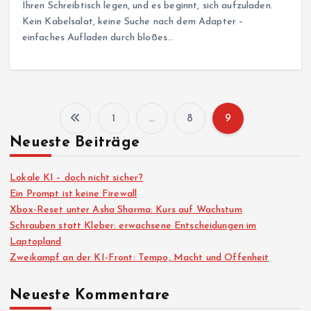
Ihren Schreibtisch legen, und es beginnt, sich aufzuladen.
Kein Kabelsalat, keine Suche nach dem Adapter –
einfaches Aufladen durch bloßes…
1
…
8
9
S
Neueste Beiträge
e
Lokale KI – doch nicht sicher?
i
Ein Prompt ist keine Firewall
Xbox-Reset unter Asha Sharma: Kurs auf Wachstum
Schrauben statt Kleber: erwachsene Entscheidungen im
t
Laptopland
Zweikampf an der KI-Front: Tempo, Macht und Offenheit
e
Neueste Kommentare
n