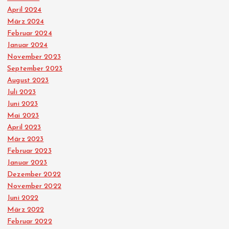
t
April 2024
März 2024
r
Februar 2024
Januar 2024
ä
November 2023
September 2023
August 2023
g
Juli 2023
Juni 2023
e
Mai 2023
April 2023
März 2023
Februar 2023
Januar 2023
Dezember 2022
November 2022
Juni 2022
März 2022
Februar 2022