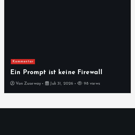
Zara und Kael
Xbox-Reset unter Asha Sharma:
Kurs auf Wachstum
Von
Zara und Kael
Juli 31, 2026
78 views