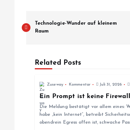
B
Technologie-Wunder auf kleinem
e
Raum
i
Related Posts
t
r
Zuseway
Kommentar
Juli 31, 2026
Ein Prompt ist keine Firewal
a
Die Meldung bestätigt vor allem eines: W
g
habe „kein Internet“, betreibt Sicherhe
obendrein Egress offen ist, schwache Pa