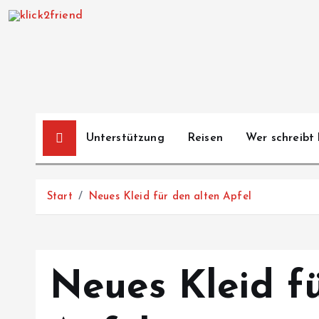
Z
u
m
I
n
h
a
Unterstützung
Reisen
Wer schreibt 
l
t
s
Start
Neues Kleid für den alten Apfel
p
r
i
n
Neues Kleid f
g
e
n