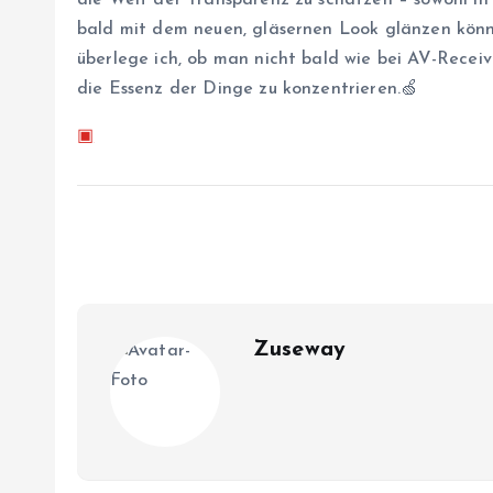
die Welt der Transparenz zu schätzen – sowohl in
bald mit dem neuen, gläsernen Look glänzen könn
überlege ich, ob man nicht bald wie bei AV-Receive
die Essenz der Dinge zu konzentrieren.🍏
▣
Zuseway