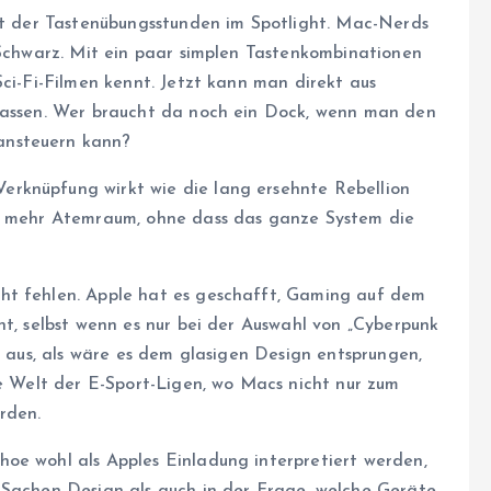
Art der Tastenübungsstunden im Spotlight. Mac-Nerds
 Schwarz. Mit ein paar simplen Tastenkombinationen
Sci-Fi-Filmen kennt. Jetzt kann man direkt aus
rfassen. Wer braucht da noch ein Dock, wenn man den
ansteuern kann?
rknüpfung wirkt wie die lang ersehnte Rebellion
en mehr Atemraum, ohne dass das ganze System die
ht fehlen. Apple hat es geschafft, Gaming auf dem
ht, selbst wenn es nur bei der Auswahl von „Cyberpunk
t aus, als wäre es dem glasigen Design entsprungen,
ie Welt der E-Sport-Ligen, wo Macs nicht nur zum
rden.
oe wohl als Apples Einladung interpretiert werden,