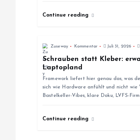
s
Continue reading
n
a
Zuseway
Kommentar
Juli 31, 2026
v
Schrauben statt Kleber: er
Laptopland
i
Framework liefert hier genau das, was de
g
sich wie Hardware anfühlt und nicht wie
Bastelkeller-Vibes, klare Doku, LVFS-Fi
a
Continue reading
t