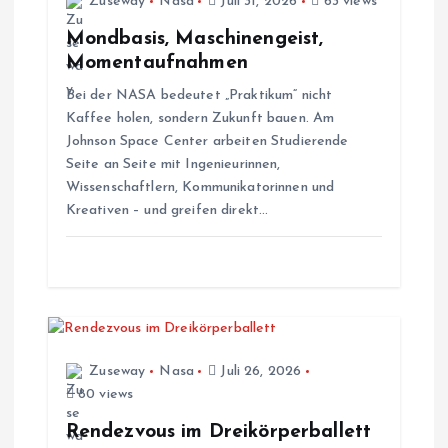
Zuseway
Nasa
Juli 31, 2026
63 views
n
Mondbasis, Maschinengeist,
Momentaufnahmen
a
Bei der NASA bedeutet „Praktikum“ nicht
Kaffee holen, sondern Zukunft bauen. Am
v
Johnson Space Center arbeiten Studierende
Seite an Seite mit Ingenieurinnen,
i
Wissenschaftlern, Kommunikatorinnen und
Kreativen – und greifen direkt…
g
a
t
i
Zuseway
Nasa
Juli 26, 2026
80 views
o
Rendezvous im Dreikörperballett