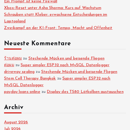
Ein Prompt ist keine Firewall
Xbox-Reset unter Asha Sharma: Kurs auf Wachstum
Schrauben statt Kleber: erwachsene Entscheidungen im
Laptopland
Zweikampf an der KI-Front: Tempo, Macht und Offenheit
Neueste Kommentare
ร้านต่อผม
zu
Stechende Mücken und beisende Fliegen
ต่อผม
zu
Super simpler ESP32 nach MySQL Datenlogger
driveway sealing
zu
Stechende Mücken und beisende Fliegen
Stem Cell Therapy Bangkok
zu
Super simpler ESP32 nach
MySQL Datenlogger
payday loans online
zu
Display des TS80 Lötkolben austauschen
Archiv
August 2026
Juli 2026