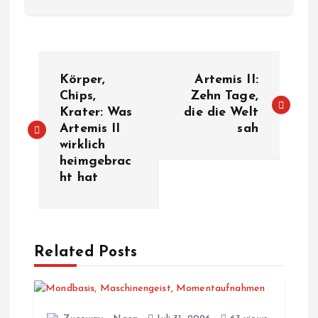
B
Körper,
Artemis II:
e
Chips,
Zehn Tage,
Krater: Was
die die Welt
Artemis II
sah
i
wirklich
heimgebrac
t
ht hat
r
a
Related Posts
g
s