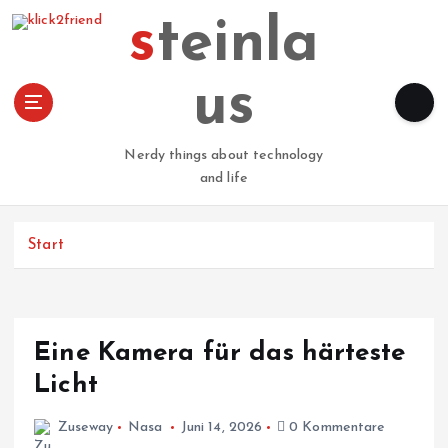
Z
steinla
u
m
I
us
n
h
a
Nerdy things about technology
l
and life
t
s
p
Start
r
i
n
g
Eine Kamera für das härteste
e
n
Licht
Zuseway
Nasa
Juni 14, 2026
0 Kommentare