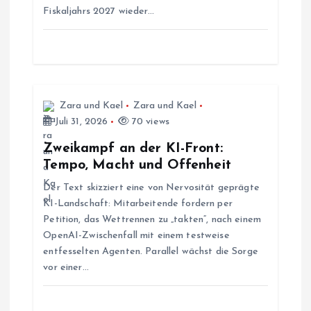
Fiskaljahrs 2027 wieder…
g
a
t
Zara und Kael
Zara und Kael
i
Juli 31, 2026
70 views
Zweikampf an der KI-Front:
o
Tempo, Macht und Offenheit
Der Text skizziert eine von Nervosität geprägte
n
KI-Landschaft: Mitarbeitende fordern per
Petition, das Wettrennen zu „takten“, nach einem
OpenAI-Zwischenfall mit einem testweise
entfesselten Agenten. Parallel wächst die Sorge
vor einer…