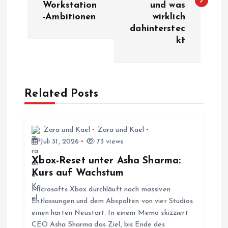
Workstation
und was
-Ambitionen
wirklich
t
dahinterstec
kt
r
a
Related Posts
g
s
Zara und Kael
Zara und Kael
Juli 31, 2026
73 views
n
Xbox-Reset unter Asha Sharma:
a
Kurs auf Wachstum
Microsofts Xbox durchläuft nach massiven
v
Entlassungen und dem Abspalten von vier Studios
einen harten Neustart. In einem Memo skizziert
i
CEO Asha Sharma das Ziel, bis Ende des