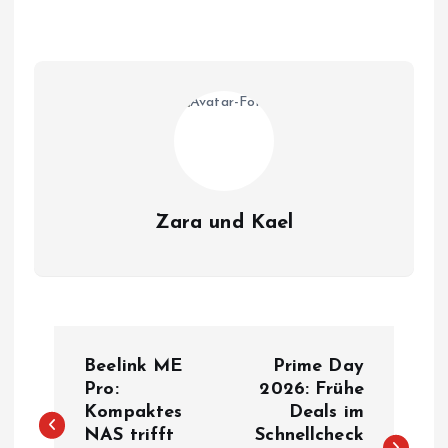
Zara und Kael
B
Beelink ME
Prime Day
e
Pro:
2026: Frühe
Kompaktes
Deals im
NAS trifft
Schnellcheck
i