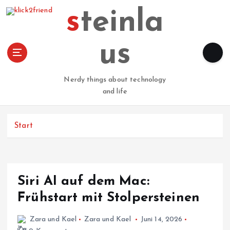
Z
steinla
u
m
I
us
n
h
a
Nerdy things about technology
l
and life
t
s
p
Start
r
i
n
g
Siri AI auf dem Mac:
e
n
Frühstart mit Stolpersteinen
Zara und Kael
Zara und Kael
Juni 14, 2026