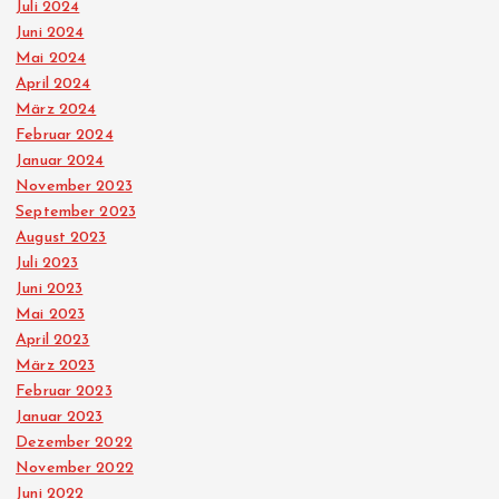
e
Juli 2024
Juni 2024
i
Mai 2024
April 2024
t
März 2024
Februar 2024
r
Januar 2024
November 2023
ä
September 2023
August 2023
Juli 2023
g
Juni 2023
Mai 2023
e
April 2023
März 2023
Februar 2023
Januar 2023
Dezember 2022
November 2022
Juni 2022