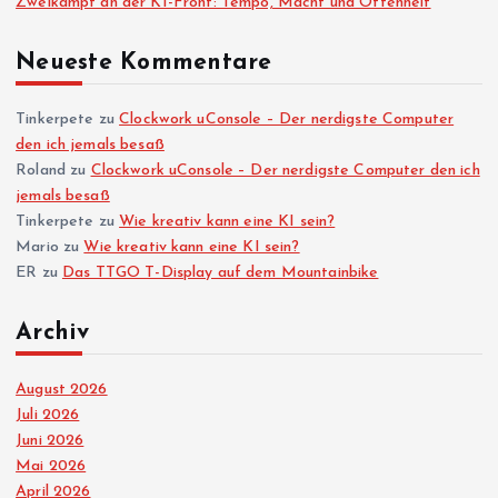
Zweikampf an der KI-Front: Tempo, Macht und Offenheit
e
Neueste Kommentare
n
n
Tinkerpete
zu
Clockwork uConsole – Der nerdigste Computer
den ich jemals besaß
Roland
zu
Clockwork uConsole – Der nerdigste Computer den ich
u
jemals besaß
Tinkerpete
zu
Wie kreativ kann eine KI sein?
m
Mario
zu
Wie kreativ kann eine KI sein?
ER
zu
Das TTGO T-Display auf dem Mountainbike
m
Archiv
e
August 2026
r
Juli 2026
Juni 2026
i
Mai 2026
April 2026