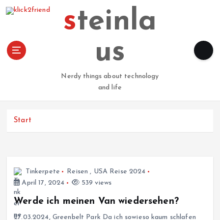
Z
steinla
u
m
I
us
n
h
a
Nerdy things about technology
l
and life
t
s
p
Start
r
i
n
g
Tinkerpete
Reisen
,
USA Reise 2024
e
April 17, 2024
539 views
n
Werde ich meinen Van wiedersehen?
27.03.2024, Greenbelt Park Da ich sowieso kaum schlafen