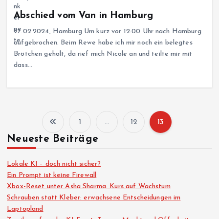
Abschied vom Van in Hamburg
27.02.2024, Hamburg Um kurz vor 12:00 Uhr nach Hamburg
aufgebrochen. Beim Rewe habe ich mir noch ein belegtes
Brötchen geholt, da rief mich Nicole an und teilte mir mit
dass…
1
…
12
13
S
Neueste Beiträge
e
Lokale KI – doch nicht sicher?
i
Ein Prompt ist keine Firewall
Xbox-Reset unter Asha Sharma: Kurs auf Wachstum
Schrauben statt Kleber: erwachsene Entscheidungen im
t
Laptopland