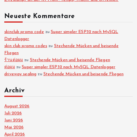
e
Neueste Kommentare
n
n
skinclub promo code
zu
Super simpler ESP32 nach MySQL
Datenlogger
skin club promo codes
zu
Stechende Mücken und beisende
u
Fliegen
ร้านต่อผม
zu
Stechende Mücken und beisende Fliegen
m
ต่อผม
zu
Super simpler ESP32 nach MySQL Datenlogger
driveway sealing
zu
Stechende Mücken und beisende Fliegen
m
Archiv
e
August 2026
r
Juli 2026
Juni 2026
i
Mai 2026
April 2026