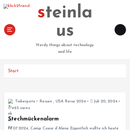
Z
steinla
u
m
I
us
n
h
a
Nerdy things about technology
l
and life
t
s
p
Start
r
i
n
g
Tinkerpete
Reisen
,
USA Reise 2024
Juli 20, 2024
e
465 views
n
Stechmückenalarm
14.07.2024, Camp Coeur d’Alene Eigentlich wollte ich heute