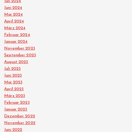
e
Juli 2024
Juni 2024
i
Mai 2024
April 2024
t
März 2024
Februar 2024
r
Januar 2024
November 2023
ä
September 2023
August 2023
Juli 2023
g
Juni 2023
Mai 2023
e
April 2023
März 2023
Februar 2023
Januar 2023
Dezember 2022
November 2022
Juni 2022