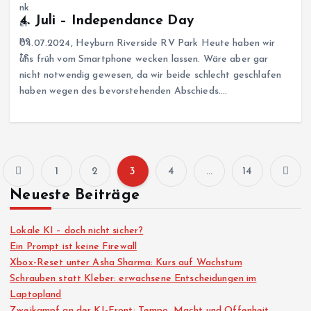
4. Juli – Independance Day
04.07.2024, Heyburn Riverside RV Park Heute haben wir
uns früh vom Smartphone wecken lassen. Wäre aber gar
nicht notwendig gewesen, da wir beide schlecht geschlafen
haben wegen des bevorstehenden Abschieds.…
1
2
3
4
…
14
S
Neueste Beiträge
e
Lokale KI – doch nicht sicher?
i
Ein Prompt ist keine Firewall
Xbox-Reset unter Asha Sharma: Kurs auf Wachstum
Schrauben statt Kleber: erwachsene Entscheidungen im
t
Laptopland
Zweikampf an der KI-Front: Tempo, Macht und Offenheit