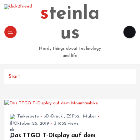
Z
steinla
u
m
I
us
n
h
a
Nerdy things about technology
l
and life
t
s
p
Start
r
i
n
g
e
Tinkerpete
3D-Druck
,
ESP32
,
Maker
n
Oktober 25, 2019
1852 views
Das TTGO T-Display auf dem