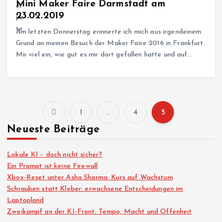
Mini Maker Faire Darmstadt am
23.02.2019
Am letzten Donnerstag erinnerte ich mich aus irgendeinem
Grund an meinen Besuch der Maker Faire 2016 in Frankfurt.
Mir viel ein, wie gut es mir dort gefallen hatte und auf…
1
…
4
5
S
Neueste Beiträge
e
Lokale KI – doch nicht sicher?
i
Ein Prompt ist keine Firewall
Xbox-Reset unter Asha Sharma: Kurs auf Wachstum
Schrauben statt Kleber: erwachsene Entscheidungen im
t
Laptopland
Zweikampf an der KI-Front: Tempo, Macht und Offenheit
e