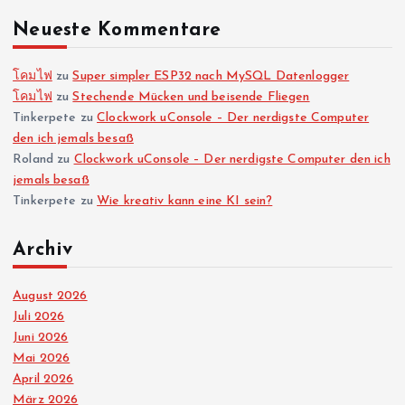
Neueste Kommentare
n
n
โคมไฟ
zu
Super simpler ESP32 nach MySQL Datenlogger
โคมไฟ
zu
Stechende Mücken und beisende Fliegen
Tinkerpete
zu
Clockwork uConsole – Der nerdigste Computer
u
den ich jemals besaß
Roland
zu
Clockwork uConsole – Der nerdigste Computer den ich
m
jemals besaß
Tinkerpete
zu
Wie kreativ kann eine KI sein?
m
Archiv
e
August 2026
r
Juli 2026
Juni 2026
i
Mai 2026
April 2026
e
März 2026