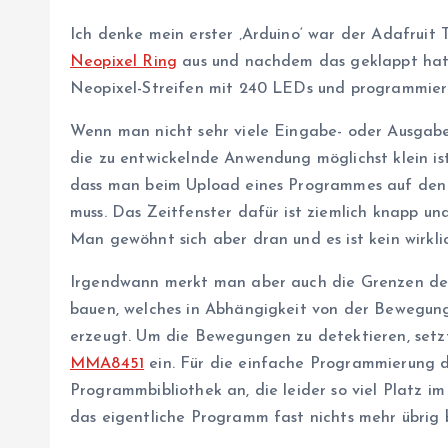
Ich denke mein erster ‚Arduino‘ war der Adafruit 
Neopixel Ring
aus und nachdem das geklappt hatte
Neopixel-Streifen mit 240 LEDs und programmier
Wenn man nicht sehr viele Eingabe- oder Ausgabe
die zu entwickelnde Anwendung möglichst klein ist,
dass man beim Upload eines Programmes auf den T
muss. Das Zeitfenster dafür ist ziemlich knapp u
Man gewöhnt sich aber dran und es ist kein wirkli
Irgendwann merkt man aber auch die Grenzen des k
bauen, welches in Abhängigkeit von der Bewegu
erzeugt. Um die Bewegungen zu detektieren, setz
MMA8451
ein. Für die einfache Programmierung 
Programmbibliothek an, die leider so viel Platz i
das eigentliche Programm fast nichts mehr übrig b