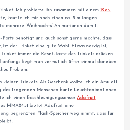
Trinket. Ich probierte ihn zusammen mit einem
12er-
, kaufte ich mir noch einen ca. 5 m langen
te mehrere ‚Weihnachts‘-Animationen damit.
-Ports benötigt und auch sonst gerne möchte, dass
 ist der Trinket eine gute Wahl. Etwas nervig ist,
rinket immer die Reset-Taste des Trinkets drücken
nd anfangs liegt man vermutlich öfter einmal daneben.
ches Problem.
leinen Trinkets. Als Geschenk wollte ich ein Amulett
ng des tragenden Menschen bunte Leuchtanimationen
te ich einen Beschleunigungssensor
Adafruit
des MMA8451 bietet Adafruit eine
m eng begrenzten Flash-Speicher weg nimmt, dass für
leibt.