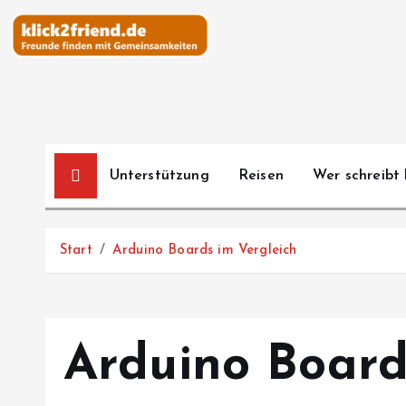
Z
u
m
I
n
h
a
Unterstützung
Reisen
Wer schreibt 
l
t
s
Start
Arduino Boards im Vergleich
p
r
i
n
Arduino Board
g
e
n