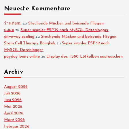
Neueste Kommentare
n
n
ร้านต่อผม
zu
Stechende Mücken und beisende Fliegen
ต่อผม
zu
Super simpler ESP32 nach MySQL Datenlogger
driveway sealing
zu
Stechende Mücken und beisende Fliegen
u
Stem Cell Therapy Bangkok
zu
Super simpler ESP32 nach
MySQL Datenlogger
m
payday loans online
zu
Display des TS80 Lötkolben austauschen
m
Archiv
e
August 2026
Juli 2026
r
Juni 2026
Mai 2026
i
April 2026
März 2026
e
Februar 2026