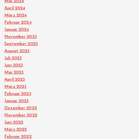
Mai 2024
i
April 2024
März 2024
t
Februar 2024
Januar 2024
r
November 2023
September 2023
ä
August 2023
Juli 2023
Juni 2023
g
Mai 2023
April 2023
e
März 2023
Februar 2023
Januar 2023
Dezember 2022
November 2022
Juni 2022
März 2022
Februar 2022