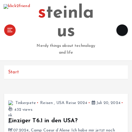
Z
steinla
u
m
I
us
n
h
a
Nerdy things about technology
l
and life
t
s
p
Start
r
i
n
g
Tinkerpete
Reisen
,
USA Reise 2024
Juli 20, 2024
e
432 views
n
Einziger T6.1 in den USA?
16.07.2024, Camp Coeur d’Alene Ich habe mir jetzt noch