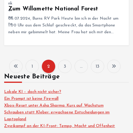
Zum Willamette National Forest
06.07.2024, Burns RV Park Heute bin ich in der Nacht um
1:00 Uhr aus dem Schlaf geschreckt, da das Smartphone
neben mir gebimmelt hat. Meine Frau hat sich mit den…
1
2
3
…
13
S
Neueste Beiträge
e
Lokale KI – doch nicht sicher?
i
Ein Prompt ist keine Firewall
Xbox-Reset unter Asha Sharma: Kurs auf Wachstum
Schrauben statt Kleber: erwachsene Entscheidungen im
t
Laptopland
Zweikampf an der KI-Front: Tempo, Macht und Offenheit
e