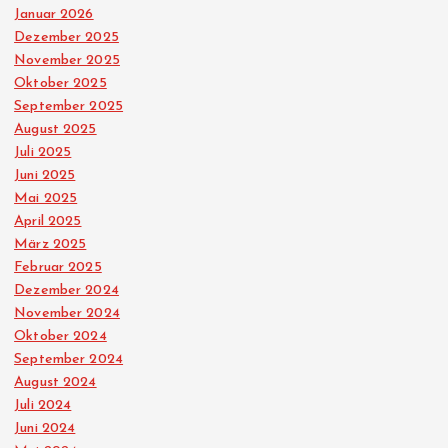
Januar 2026
r
Dezember 2025
November 2025
u
Oktober 2025
September 2025
n
August 2025
Juli 2025
g
Juni 2025
Mai 2025
d
April 2025
März 2025
Februar 2025
e
Dezember 2024
November 2024
r
Oktober 2024
September 2024
B
August 2024
Juli 2024
e
Juni 2024