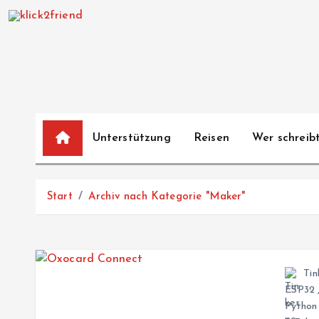
Z
u
m
I
n
h
a
Unterstützung
Reisen
Wer schreibt
l
t
s
Start
Archiv nach Kategorie "Maker"
p
r
i
n
Tin
g
ESP32
e
Python
n