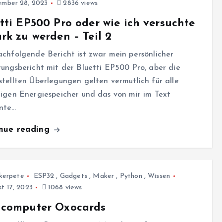
mber 28, 2023
2836 views
tti EP500 Pro oder wie ich versuchte
rk zu werden – Teil 2
chfolgende Bericht ist zwar mein persönlicher
ungsbericht mit der Bluetti EP500 Pro, aber die
tellten Überlegungen gelten vermutlich für alle
igen Energiespeicher und das von mir im Text
nte…
inue reading
kerpete
ESP32
,
Gadgets
,
Maker
,
Python
,
Wissen
t 17, 2023
1068 views
ncomputer Oxocards