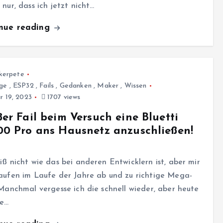
 nur, dass ich jetzt nicht…
inue reading
kerpete
ge
,
ESP32
,
Fails
,
Gedanken
,
Maker
,
Wissen
r 19, 2023
1707 views
er Fail beim Versuch eine Bluetti
0 Pro ans Hausnetz anzuschließen!
iß nicht wie das bei anderen Entwicklern ist, aber mir
aufen im Laufe der Jahre ab und zu richtige Mega-
 Manchmal vergesse ich die schnell wieder, aber heute
e…