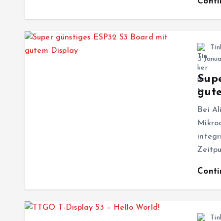
Cont
Tin
Janua
Supe
gut
Bei Al
Mikroc
integr
Zeitpu
Cont
Tin