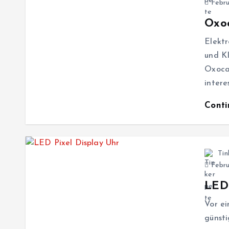
Febru
Oxo
Elekt
und KI
Oxoca
inter
Cont
Tin
Febru
LED 
Vor ei
günsti