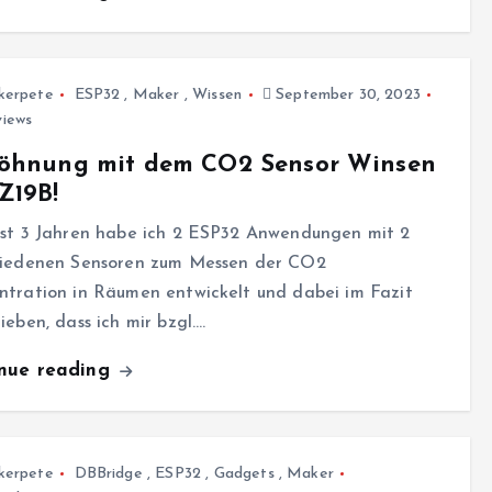
kerpete
ESP32
,
Maker
,
Wissen
September 30, 2023
views
söhnung mit dem CO2 Sensor Winsen
Z19B!
ast 3 Jahren habe ich 2 ESP32 Anwendungen mit 2
hiedenen Sensoren zum Messen der CO2
ntration in Räumen entwickelt und dabei im Fazit
ieben, dass ich mir bzgl.…
inue reading
kerpete
DBBridge
,
ESP32
,
Gadgets
,
Maker