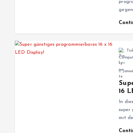
progra
gegen
Cont
Tin
Comput
Janua
Supe
16 L
In die
super 
mit de
Cont