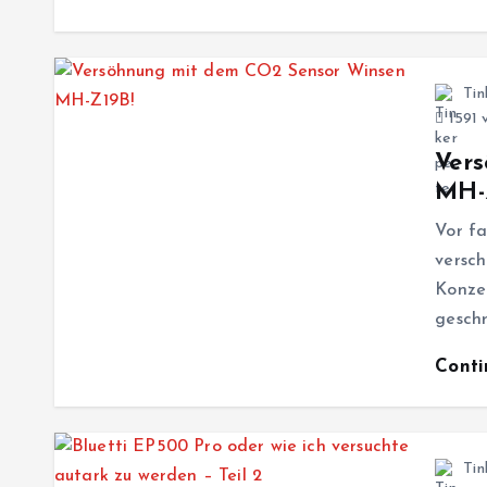
Tin
1591 
Ver
MH-
Vor f
versc
Konze
geschr
Cont
Tin