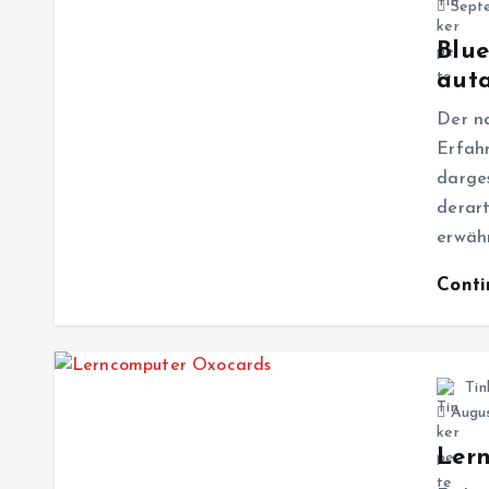
Septe
Blue
auta
Der na
Erfahr
darges
derart
erwäh
Cont
Tin
Augus
Ler