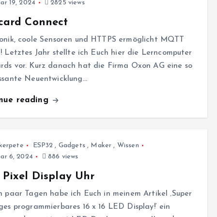
ar 19, 2024
2825 views
card Connect
ronik, coole Sensoren und HTTPS ermöglicht MQTT
! Letztes Jahr stellte ich Euch hier die Lerncomputer
rds vor. Kurz danach hat die Firma Oxon AG eine so
essante Neuentwicklung…
inue reading
kerpete
ESP32
,
Gadgets
,
Maker
,
Wissen
ar 6, 2024
886 views
Pixel Display Uhr
n paar Tagen habe ich Euch in meinem Artikel ‚Super
ges programmierbares 16 x 16 LED Display!‘ ein