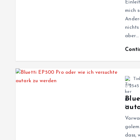
Einle
mich s
Andere
nichts
aber…
Cont
Tin
2545 
Blue
auta
Vorwor
golem.
dass, 