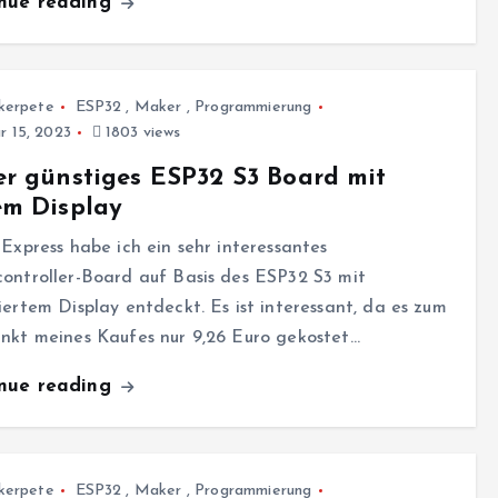
inue reading
kerpete
ESP32
,
Maker
,
Programmierung
r 15, 2023
1803 views
r günstiges ESP32 S3 Board mit
em Display
iExpress habe ich ein sehr interessantes
ontroller-Board auf Basis des ESP32 S3 mit
iertem Display entdeckt. Es ist interessant, da es zum
nkt meines Kaufes nur 9,26 Euro gekostet…
inue reading
kerpete
ESP32
,
Maker
,
Programmierung