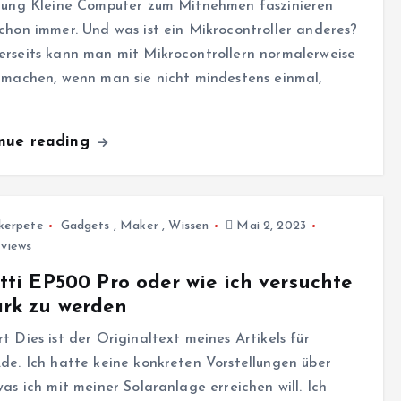
itung Kleine Computer zum Mitnehmen faszinieren
chon immer. Und was ist ein Mikrocontroller anderes?
rseits kann man mit Mikrocontrollern normalerweise
 machen, wenn man sie nicht mindestens einmal,
inue reading
kerpete
Gadgets
,
Maker
,
Wissen
Mai 2, 2023
views
tti EP500 Pro oder wie ich versuchte
rk zu werden
t Dies ist der Originaltext meines Artikels für
de. Ich hatte keine konkreten Vorstellungen über
was ich mit meiner Solaranlage erreichen will. Ich