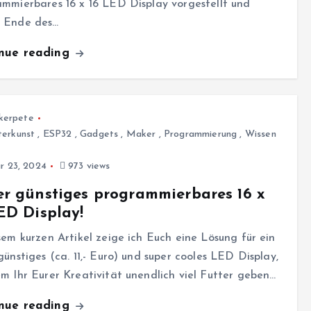
mmierbares 16 x 16 LED Display vorgestellt und
 Ende des…
inue reading
kerpete
erkunst
,
ESP32
,
Gadgets
,
Maker
,
Programmierung
,
Wissen
r 23, 2024
973 views
r günstiges programmierbares 16 x
ED Display!
sem kurzen Artikel zeige ich Euch eine Lösung für ein
günstiges (ca. 11,- Euro) und super cooles LED Display,
m Ihr Eurer Kreativität unendlich viel Futter geben…
inue reading