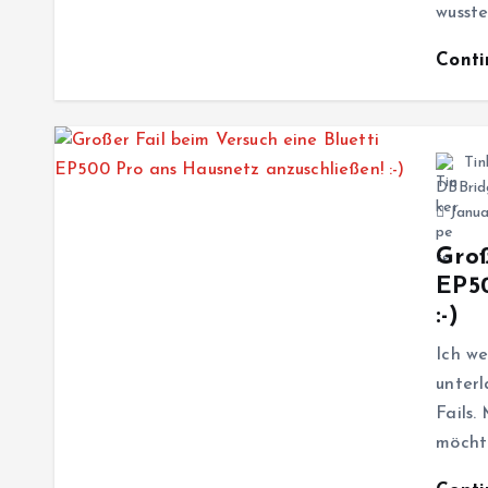
wusste
Cont
Tin
DBBrid
Janua
Groß
EP50
:-)
Ich we
unterl
Fails.
möcht