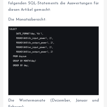
folgenden SQL-Statements die Auswertungen für
diesen Artikel gemacht:
Die Monatsübersicht:
SELECT
DATE_FORMAT(day,'%b'),
ROUND(AVG(dc_input_power), 2),
ROUND(AVG(dc_output_power), 2),
ROUND(AVG(ac_input_power), 2),
ROUND(AVG(ac_output_power), 2)
FROM daysum
GROUP BY MONTH(day)
ORDER BY day;
Die Wintermonate (Dezember, Januar und
Februar):