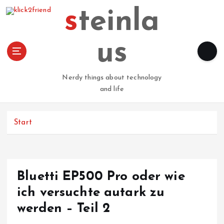
Z
steinla
u
m
I
us
n
h
a
Nerdy things about technology
l
and life
t
s
p
Start
r
i
n
g
Bluetti EP500 Pro oder wie
e
n
ich versuchte autark zu
werden – Teil 2