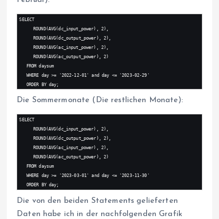
SELECT
ROUND(AVG(dc_input_power), 2),
ROUND(AVG(dc_output_power), 2),
ROUND(AVG(ac_input_power), 2),
ROUND(AVG(ac_output_power), 2)
FROM daysum
WHERE day >= '2022-12-01' and day <= '2023-02-29'
ORDER BY day;
Die Sommermonate (Die restlichen Monate):
SELECT
ROUND(AVG(dc_input_power), 2),
ROUND(AVG(dc_output_power), 2),
ROUND(AVG(ac_input_power), 2),
ROUND(AVG(ac_output_power), 2)
FROM daysum
WHERE day >= '2023-03-01' and day <= '2023-11-30'
ORDER BY day;
Die von den beiden Statements gelieferten
Daten habe ich in der nachfolgenden Grafik