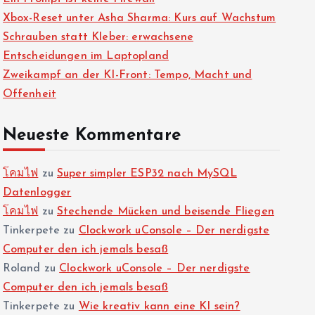
Xbox-Reset unter Asha Sharma: Kurs auf Wachstum
Schrauben statt Kleber: erwachsene
Entscheidungen im Laptopland
Zweikampf an der KI-Front: Tempo, Macht und
Offenheit
Neueste Kommentare
โคมไฟ
zu
Super simpler ESP32 nach MySQL
Datenlogger
โคมไฟ
zu
Stechende Mücken und beisende Fliegen
Tinkerpete
zu
Clockwork uConsole – Der nerdigste
Computer den ich jemals besaß
Roland
zu
Clockwork uConsole – Der nerdigste
Computer den ich jemals besaß
Tinkerpete
zu
Wie kreativ kann eine KI sein?