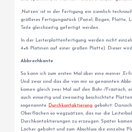
‚Nutzen‘ ist in der Fertigung ein ziemlich technisc
größeres Fertigungsstück (Panel, Bogen, Platte, 
Teile gleichzeitig gefertigt werden.
In der Leiterplattenfertigung werden nicht einzeln
4×6 Platinen auf einer großen Platte). Dieser wir
Abbrechkante
So kann ich zum ersten Mal über eine meiner ‚Erfi
Und zwar sind das die von mir so genannten Abbr
kamen gleich zwei Mal auf den Bohr-/Frästisch, e
auch einseitig und zweiseitig beschichtete Platte
sogenannte
Durchkontaktierung
gebohrt. Danach 
Oberflächen so wegzuätzen, das nur die Leiterba
Durchkontaktierungen zu erzeugen. Später kamen s
Löcher gebohrt und zum Abschluss die einzelne Pl