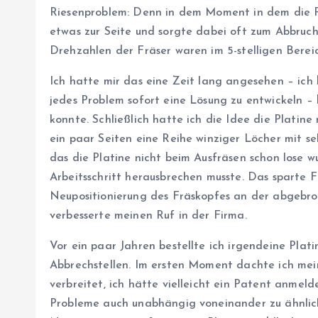
Riesenproblem: Denn in dem Moment in dem die Pla
etwas zur Seite und sorgte dabei oft zum Abbruch 
Drehzahlen der Fräser waren im 5-stelligen Berei
Ich hatte mir das eine Zeit lang angesehen – ich 
jedes Problem sofort eine Lösung zu entwickeln –
konnte. Schließlich hatte ich die Idee die Platin
ein paar Seiten eine Reihe winziger Löcher mit s
das die Platine nicht beim Ausfräsen schon lose w
Arbeitsschritt herausbrechen musste. Das sparte 
Neupositionierung des Fräskopfes an der abgebro
verbesserte meinen Ruf in der Firma.
Vor ein paar Jahren bestellte ich irgendeine Plat
Abbrechstellen. Im ersten Moment dachte ich mei
verbreitet, ich hätte vielleicht ein Patent anmelde
Probleme auch unabhängig voneinander zu ähnlich