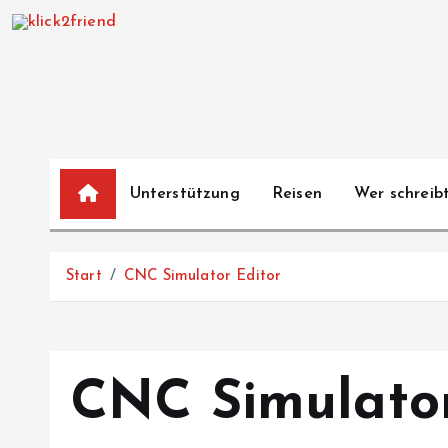
Z
u
m
I
n
h
a
Unterstützung
Reisen
Wer schreibt
l
t
s
Start
CNC Simulator Editor
p
r
i
n
CNC Simulator
g
e
n