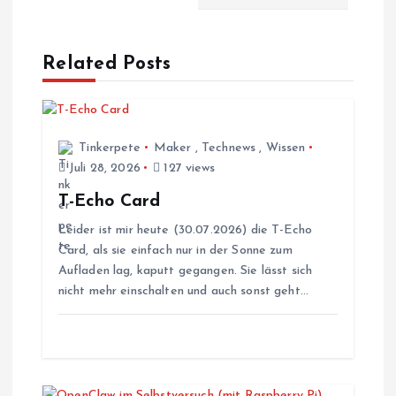
t
r
Related Posts
a
g
Tinkerpete
Maker
,
Technews
,
Wissen
s
Juli 28, 2026
127 views
T-Echo Card
n
Leider ist mir heute (30.07.2026) die T-Echo
Card, als sie einfach nur in der Sonne zum
a
Aufladen lag, kaputt gegangen. Sie lässt sich
nicht mehr einschalten und auch sonst geht…
v
i
g