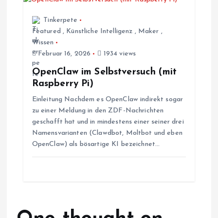
a
Tinkerpete
Featured
,
Künstliche Intelligenz
,
Maker
,
t
Wissen
Februar 16, 2026
1934 views
i
OpenClaw im Selbstversuch (mit
Raspberry Pi)
o
Einleitung Nachdem es OpenClaw indirekt sogar
zu einer Meldung in den ZDF-Nachrichten
n
geschafft hat und in mindestens einer seiner drei
Namensvarianten (Clawdbot, Moltbot und eben
OpenClaw) als bösartige KI bezeichnet…