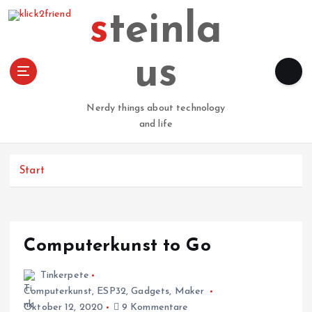
Z
steinla
u
m
I
us
n
h
a
Nerdy things about technology
l
and life
t
s
p
Start
r
i
n
g
Computerkunst to Go
e
n
Tinkerpete
Computerkunst
,
ESP32
,
Gadgets
,
Maker
Oktober 12, 2020
9 Kommentare