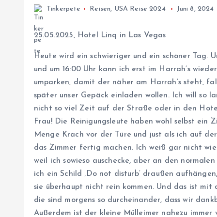
Tinkerpete
Reisen
,
USA Reise 2024
Juni 8, 2024
25.05.2025, Hotel Linq in Las Vegas
Heute wird ein schwieriger und ein schöner Tag. 
und um 16:00 Uhr kann ich erst im Harrah’s wiede
umparken, damit der näher am Harrah’s steht, fal
später unser Gepäck einladen wollen. Ich will so 
nicht so viel Zeit auf der Straße oder in den Hot
Frau! Die Reinigungsleute haben wohl selbst ein
Menge Krach vor der Türe und just als ich auf der 
das Zimmer fertig machen. Ich weiß gar nicht wie 
weil ich sowieso auschecke, aber an den normalen
ich ein Schild ‚Do not disturb‘ draußen aufhängen,
sie überhaupt nicht rein kommen. Und das ist mi
die sind morgens so durcheinander, dass wir dankb
Außerdem ist der kleine Mülleimer nahezu immer vol