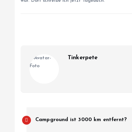
war. Dort schreibe ich jetzt Tagebuch.
Tinkerpete
B
Campground ist 3000 km entfernt?
e