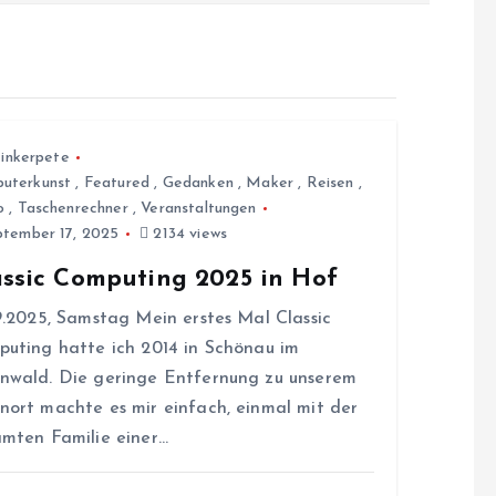
inkerpete
uterkunst
,
Featured
,
Gedanken
,
Maker
,
Reisen
,
o
,
Taschenrechner
,
Veranstaltungen
tember 17, 2025
2134 views
assic Computing 2025 in Hof
9.2025, Samstag Mein erstes Mal Classic
uting hatte ich 2014 in Schönau im
wald. Die geringe Entfernung zu unserem
ort machte es mir einfach, einmal mit der
mten Familie einer…