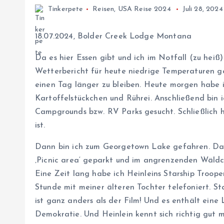
Tinkerpete
Reisen
,
USA Reise 2024
Juli 28, 2024
18.07.2024, Bolder Creek Lodge Montana
Da es hier Essen gibt und ich im Notfall (zu hei
Wetterbericht für heute niedrige Temperaturen ge
einen Tag länger zu bleiben. Heute morgen habe ic
Kartoffelstückchen und Rührei. Anschließend bin
Campgrounds bzw. RV Parks gesucht. Schließlich h
ist.
Dann bin ich zum Georgetown Lake gefahren. Das 
‚Picnic area‘ geparkt und im angrenzenden Wäld
Eine Zeit lang habe ich Heinleins Starship Troop
Stunde mit meiner älteren Tochter telefoniert. Sta
ist ganz anders als der Film! Und es enthält eine 
Demokratie. Und Heinlein kennt sich richtig gut 