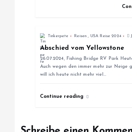
Con
v
i
Tinkerpete
Reisen
,
USA Reise 2024
J
g
Abschied vom Yellowstone
26.07.2024, Fishing Bridge RV Park Heute
a
Auch wegen den immer mehr zur Neige ge
will ich heute nicht mehr viel…
t
i
Continue reading
o
n
Schreibe einen Kommen