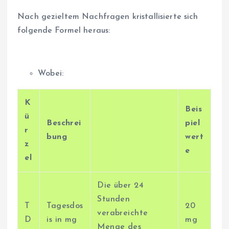
Nach gezieltem Nachfragen kristallisierte sich
folgende Formel heraus:
Wobei:
K
Beis
ü
Beschrei
piel
r
bung
wert
z
e
el
Die über 24
Stunden
T
Tagesdos
20
verabreichte
D
is in mg
mg
Menge des