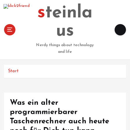
Z
steinla
u
m
I
us
n
h
a
Nerdy things about technology
l
and life
t
s
p
Start
r
i
n
g
Was ein alter
e
n
programmierbarer
Taschenrechner auch heute