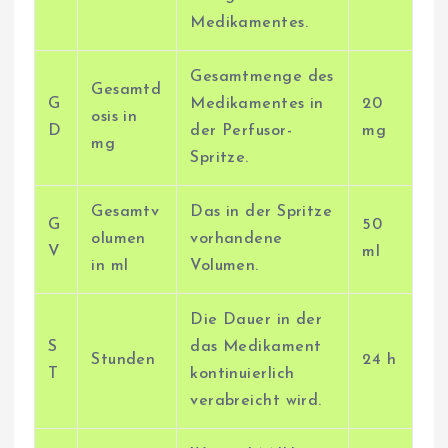
Medikamentes.
Gesamtmenge des
Gesamtd
G
Medikamentes in
20
osis in
D
der Perfusor-
mg
mg
Spritze.
Gesamtv
Das in der Spritze
G
50
olumen
vorhandene
V
ml
in ml
Volumen.
Die Dauer in der
S
das Medikament
Stunden
24 h
T
kontinuierlich
verabreicht wird.