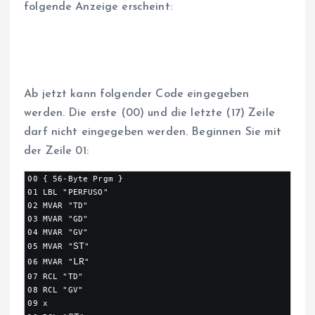
folgende Anzeige erscheint:
Ab jetzt kann folgender Code eingegeben
werden. Die erste (00) und die letzte (17) Zeile
darf nicht eingegeben werden. Beginnen Sie mit
der Zeile 01:
00 { 56-Byte Prgm }

01 LBL "PERFUSO"

02 MVAR "TD"

03 MVAR "GD"

04 MVAR "GV"

05 MVAR "
ST
"

06 MVAR "
LR
"

07 RCL "TD"

08 RCL "GV"

09 x
