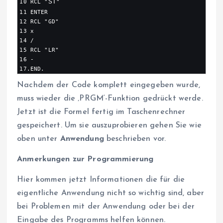
10 RCL "
ST
"

11 ENTER

12 RCL "GD"

13 x

14 /

15 RCL "LR"

16 -

17.END.
Nachdem der Code komplett eingegeben wurde,
muss wieder die ‚PRGM‘-Funktion gedrückt werde.
Jetzt ist die Formel fertig im Taschenrechner
gespeichert. Um sie auszuprobieren gehen Sie wie
oben unter
Anwendung
beschrieben vor.
Anmerkungen zur Programmierung
Hier kommen jetzt Informationen die für die
eigentliche Anwendung nicht so wichtig sind, aber
bei Problemen mit der Anwendung oder bei der
Eingabe des Programms helfen können.