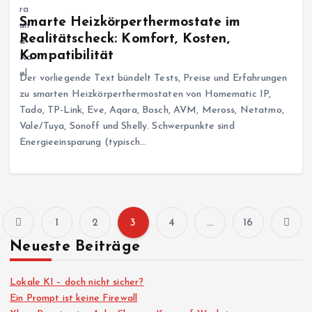
Smarte Heizkörperthermostate im
Realitätscheck: Komfort, Kosten,
Kompatibilität
Der vorliegende Text bündelt Tests, Preise und Erfahrungen
zu smarten Heizkörperthermostaten von Homematic IP,
Tado, TP-Link, Eve, Aqara, Bosch, AVM, Meross, Netatmo,
Vale/Tuya, Sonoff und Shelly. Schwerpunkte sind
Energieeinsparung (typisch…
1
2
3
4
…
16
S
Neueste Beiträge
e
Lokale KI – doch nicht sicher?
i
Ein Prompt ist keine Firewall