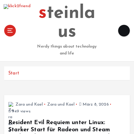
Z
steinla
u
m
I
us
n
h
a
Nerdy things about technology
l
and life
t
s
p
Start
r
i
n
g
Zara und Kael
Zara und Kael
März 8, 2026
e
949 views
n
Resident Evil Requiem unter Linux:
Starker Start für Radeon und Steam