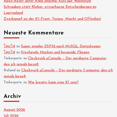
Xbox-Reset unter Asha Sharma: Kurs auf Wachstum
Schrauben statt Kleber: erwachsene Entscheidungen im
t
Laptopland
Zweikampf an der KI-Front: Tempo, Macht und Offenheit
e
Neueste Kommentare
n
n
โคมไฟ
zu
Super simpler ESP32 nach MySQL Datenlogger
โคมไฟ
zu
Stechende Mücken und beisende Fliegen
Tinkerpete
zu
Clockwork uConsole – Der nerdigste Computer
u
den ich jemals besaß
Roland
zu
Clockwork uConsole – Der nerdigste Computer den ich
m
jemals besaß
Tinkerpete
zu
Wie kreativ kann eine KI sein?
m
Archiv
e
August 2026
r
Juli 2026