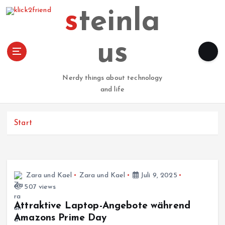
Z
steinla
u
m
I
us
n
h
a
Nerdy things about technology
l
and life
t
s
p
Start
r
i
n
g
Zara und Kael
Zara und Kael
Juli 9, 2025
e
507 views
n
Attraktive Laptop-Angebote während
Amazons Prime Day