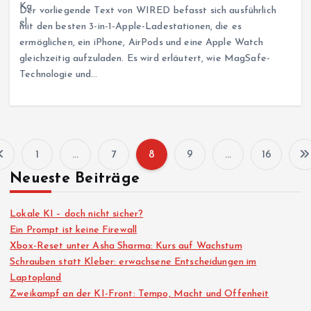
Der vorliegende Text von WIRED befasst sich ausführlich
mit den besten 3-in-1-Apple-Ladestationen, die es
ermöglichen, ein iPhone, AirPods und eine Apple Watch
gleichzeitig aufzuladen. Es wird erläutert, wie MagSafe-
Technologie und…
1
…
7
8
9
…
16
S
Neueste Beiträge
e
Lokale KI – doch nicht sicher?
i
Ein Prompt ist keine Firewall
Xbox-Reset unter Asha Sharma: Kurs auf Wachstum
Schrauben statt Kleber: erwachsene Entscheidungen im
t
Laptopland
Zweikampf an der KI-Front: Tempo, Macht und Offenheit
e