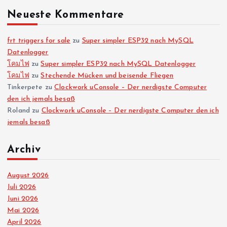
Neueste Kommentare
n
n
frt triggers for sale
zu
Super simpler ESP32 nach MySQL
Datenlogger
โคมไฟ
zu
Super simpler ESP32 nach MySQL Datenlogger
u
โคมไฟ
zu
Stechende Mücken und beisende Fliegen
Tinkerpete
zu
Clockwork uConsole – Der nerdigste Computer
m
den ich jemals besaß
Roland
zu
Clockwork uConsole – Der nerdigste Computer den ich
m
jemals besaß
e
Archiv
r
August 2026
Juli 2026
i
Juni 2026
Mai 2026
e
April 2026