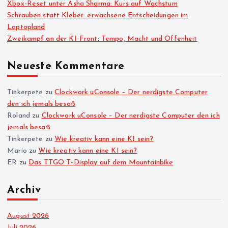
Xbox-Reset unter Asha Sharma: Kurs auf Wachstum
Schrauben statt Kleber: erwachsene Entscheidungen im
t
Laptopland
Zweikampf an der KI-Front: Tempo, Macht und Offenheit
e
Neueste Kommentare
n
n
Tinkerpete
zu
Clockwork uConsole – Der nerdigste Computer
den ich jemals besaß
Roland
zu
Clockwork uConsole – Der nerdigste Computer den ich
u
jemals besaß
Tinkerpete
zu
Wie kreativ kann eine KI sein?
m
Mario
zu
Wie kreativ kann eine KI sein?
ER
zu
Das TTGO T-Display auf dem Mountainbike
m
Archiv
e
August 2026
r
Juli 2026