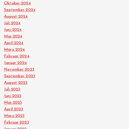
Oktober 2024
B
September 2024
August 2024
e
Juli 2024
Juni 2024
i
Mai 2024
April 2024
t
März 2024
Februar 2024
r
Januar 2024
November 2023
ä
September 2023
August 2023
Juli 2023
g
Juni 2023
Mai 2023
e
April 2023
März 2023
Februar 2023