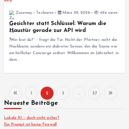
Zuseway
Technews
März 29, 2026
494 views
Gesichter statt Schlüssel: Warum die
Haustür gerade zur API wird
„Wer bist du?“ – fragt die Tür. Nicht der Pförtner, nicht die
Nachbarin, sondern ein diskreter Sensor, der die Szene wie
ein höflicher Concierge ordnet. Willkommen im Jahrzehnt, in
dem…
1
2
3
…
37
S
Neueste Beiträge
e
Lokale KI – doch nicht sicher?
i
Ein Prompt ist keine Firewall