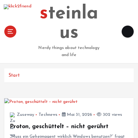
Z
steinla
u
m
I
us
n
h
a
Nerdy things about technology
l
and life
t
s
p
Start
r
i
n
g
e
Zuseway
Technews
Mai 31, 2026
302 views
n
Proton, geschüttelt – nicht gerührt
„Muss ein Geheimagent wirklich Windows benutzen?“ fragt