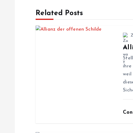
t
Related Posts
r
a
All
g
Stel
ihre
s
weil
dies
n
Sich
a
Con
v