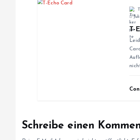
i
T
Jul
g
T-
Leid
a
Card
Aufl
t
nich
i
Con
o
n
Schreibe einen Kommen