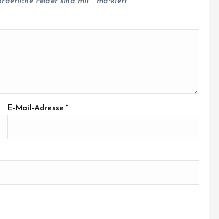
orderliche Felder sind mit
*
markiert
E-Mail-Adresse
*