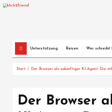
Z
u
m
I
n
h
a
Unterstützung
Reisen
Wer schreibt 
l
t
s
Start
Der Browser als zukünftiger KI-Agent: Die sti
p
r
i
n
Der Browser a
g
e
n