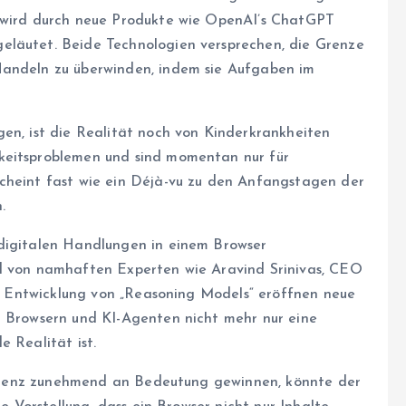
g wird durch neue Produkte wie OpenAI’s ChatGPT
eläutet. Beide Technologien versprechen, die Grenze
Handeln zu überwinden, indem sie Aufgaben im
gen, ist die Realität noch von Kinderkrankheiten
keitsproblemen und sind momentan nur für
scheint fast wie ein Déjà-vu zu den Anfangstagen der
.
 digitalen Handlungen in einem Browser
rd von namhaften Experten wie Aravind Srinivas, CEO
der Entwicklung von „Reasoning Models“ eröffnen neue
n Browsern und KI-Agenten nicht mehr nur eine
e Realität ist.
elligenz zunehmend an Bedeutung gewinnen, könnte der