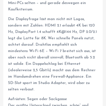
Mini‑PCs selten – und gerade deswegen ein
Kaufkriterium.
Die Displayfrage löst man nicht mit Logos,
sondern mit Zahlen: HDMI 2.1 erlaubt 4K bei 120
Hz, DisplayPort 1.4 schafft 4K@144 Hz, DP 2.0/2.1
legt die Latte für 8K. Wer schnelle Panels nutzt,
achtet darauf. Drahtlos empfiehlt sich
mindestens Wi‑Fi 6E – Wi‑Fi 7 breitet sich aus, ist
aber noch nicht überall sinnvoll; Bluetooth ab 5.2
ist solide. Ein Doppelschlag bei Ethernet
(idealerweise 2,5 Gbit/s) macht aus dem Rechner
im Handumdrehen eine Firewall‑Appliance. Ein
SD‑Slot spart im Studio Adapter, wird aber zu
selten verbaut.
Aufrüsten: Segen oder Sackgasse
Der größte Unterschied zwischen „schön“ und