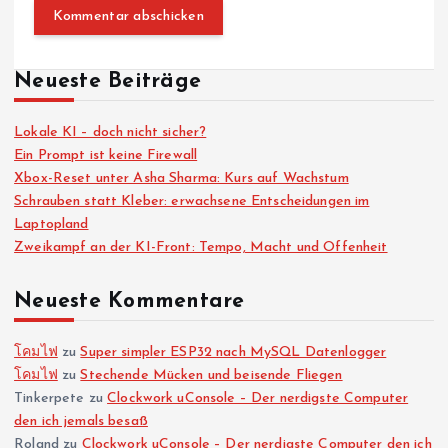
Neueste Beiträge
Lokale KI – doch nicht sicher?
Ein Prompt ist keine Firewall
Xbox-Reset unter Asha Sharma: Kurs auf Wachstum
Schrauben statt Kleber: erwachsene Entscheidungen im
Laptopland
Zweikampf an der KI-Front: Tempo, Macht und Offenheit
Neueste Kommentare
โคมไฟ
zu
Super simpler ESP32 nach MySQL Datenlogger
โคมไฟ
zu
Stechende Mücken und beisende Fliegen
Tinkerpete
zu
Clockwork uConsole – Der nerdigste Computer
den ich jemals besaß
Roland
zu
Clockwork uConsole – Der nerdigste Computer den ich