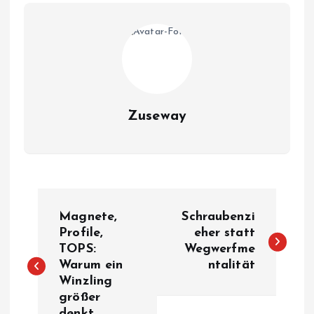
Zuseway
B
Magnete,
Schraubenzi
e
Profile,
eher statt
TOPS:
Wegwerfme
Warum ein
ntalität
i
Winzling
größer
t
denkt