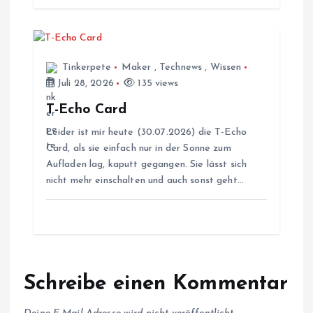
a
t
Tinkerpete
Maker
,
Technews
,
Wissen
i
Juli 28, 2026
135 views
T-Echo Card
o
Leider ist mir heute (30.07.2026) die T-Echo
Card, als sie einfach nur in der Sonne zum
n
Aufladen lag, kaputt gegangen. Sie lässt sich
nicht mehr einschalten und auch sonst geht…
Schreibe einen Kommentar