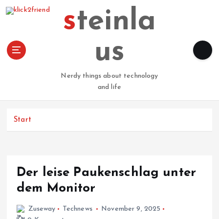
Z
steinla
u
m
I
us
n
h
a
Nerdy things about technology
l
and life
t
s
p
Start
r
i
n
g
Der leise Paukenschlag unter
e
n
dem Monitor
Zuseway
Technews
November 9, 2025