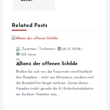
r
a
Related Posts
g
s
Zuseway
Technews
Juli 31, 2026
105 views
n
Allianz der offenen Schilde
a
Stellen Sie sich vor, die Feuerwehr veröffentlicht
ihre Baupläne – nicht aus Altruismus, sondern weil
v
die Brandstifter längst mitlesen. Genau dieses
Paradox treibt gerade die KI-Sicherheitsdebatte
i
an. Auslöser Nummer eins:…
g