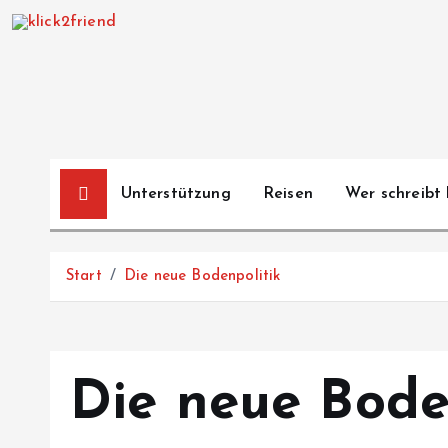
Z
u
m
I
n
h
a
Unterstützung
Reisen
Wer schreibt 
l
t
s
Start
Die neue Bodenpolitik
p
r
i
n
Die neue Bode
g
e
n