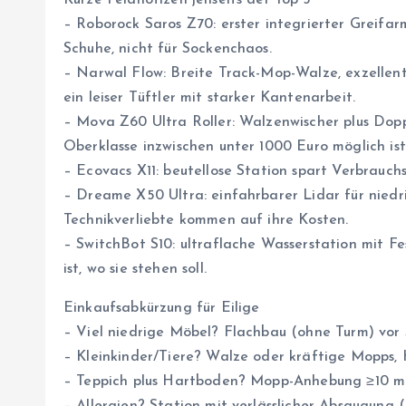
Kurze Feldnotizen jenseits der Top 3
– Roborock Saros Z70: erster integrierter Greifar
Schuhe, nicht für Sockenchaos.
– Narwal Flow: Breite Track-Mop-Walze, exzellent
ein leiser Tüftler mit starker Kantenarbeit.
– Mova Z60 Ultra Roller: Walzenwischer plus Doppe
Oberklasse inzwischen unter 1000 Euro möglich ist
– Ecovacs X11: beutellose Station spart Verbrauch
– Dreame X50 Ultra: einfahrbarer Lidar für nied
Technikverliebte kommen auf ihre Kosten.
– SwitchBot S10: ultraflache Wasserstation mit Fe
ist, wo sie stehen soll.
Einkaufsabkürzung für Eilige
– Viel niedrige Möbel? Flachbau (ohne Turm) vor
– Kleinkinder/Tiere? Walze oder kräftige Mopps, 
– Teppich plus Hartboden? Mopp-Anhebung ≥10 m