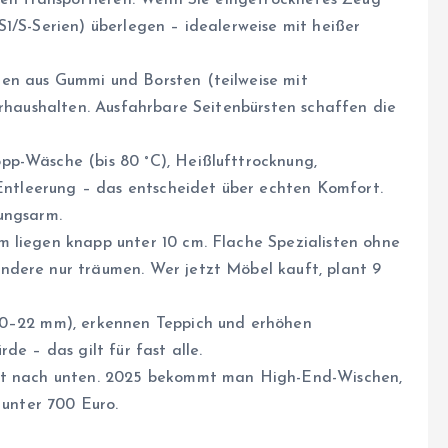
lzen transportieren. Wenn Sie eingetrocknetes Zeug
1/S-Serien) überlegen – idealerweise mit heißer
en aus Gummi und Borsten (teilweise mit
erhaushalten. Ausfahrbare Seitenbürsten schaffen die
pp-Wäsche (bis 80 °C), Heißlufttrocknung,
 Entleerung – das entscheidet über echten Komfort.
ungsarm.
 liegen knapp unter 10 cm. Flache Spezialisten ohne
ndere nur träumen. Wer jetzt Möbel kauft, plant 9
10–22 mm), erkennen Teppich und erhöhen
de – das gilt für fast alle.
ant nach unten. 2025 bekommt man High-End-Wischen,
 unter 700 Euro.