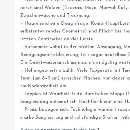
– Wischen ist Physik: Drehscheiben verteilen, Wa
nervt, sind Walzen (Ecovacs, Mova, Narwal, Eufy S
Zwischenwäsche und Trocknung.
– Haare sind eine Designfrage: Kombi-Hauptbürst
selbstentwirrender Geometrie) sind Pflicht bei Ti
letzten Zentimeter an der Leiste.
– Autonomie wohnt in der Station: Absaugung, Mo
Reinigungsmitteldosierung, teils sogar beutellose
Ein Direktwasseranschluss macht’s endgültig wart
– Höhengeometrie zählt: Viele Topgeräte mit Turm
Turm (um 8–9 cm) erreichen Flächen, von denen a
cm Bodenfreiheit ein.
– Teppich ist Wahrheit: Gute Bots heben Mopps (
Saugleistung automatisch. Hochflor bleibt eine Hür
– Preise bewegen sich: Technologie wandert ras
starke Saugleistung und vollständige Station teils