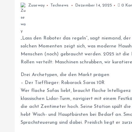
Zuseway
Technews
Dezember 14, 2025
0 Ko
„Lass den Roboter das regeln“, sagt niemand, de
solchen Momenten zeigt sich, was moderne Hausha
Menschen (noch) gebraucht werden. 2025 ist die H
Rollen verteilt: Maschinen schrubben, wir kuratiere
Drei Archetypen, die den Markt prägen
– Der Tiefflieger: Roborock Saros 10R
Wer flache Sofas liebt, braucht flache Intelligen
klassischen Lidar-Turm, navigiert mit einem Festk
die acht Zentimeter hoch. Seine Station spült die
hebt Wisch- und Hauptbürsten bei Bedarf an. Smar
Sprachsteuerung sind dabei. Preislich liegt er zur