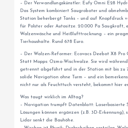
– Der Verwandlungskünstler: Eufy Omni E28 Hydr
Das System kombiniert Saugroboter und abnehmba
Station beherbergt Tanks – und auf Knopfdruck v
für Polster oder Autositze. 20.000 Pa Saugkraft,
Walzenwäsche und Heißlufttrocknung – ein pragma
Tierhaushalte. Rund 678 Euro.
– Der Walzen-Reformer: Ecovacs Deebot X8 Pro
Statt Mopps: Ozmo-Wischwalze. Sie wird während 
getrennt abgeführt und in der Station mit bis zu 7
solide Navigation ohne Turm – und ein bemerkensw
nicht nur als Feuchttuch versteht, bekommt hier er
Was taugt wirklich im Alltag?
– Navigation trumpft Datenblatt: Laserbasierte S
Lösungen können ergänzen (z.B. 3D-Erkennung), si
Lidar senkt die Bauhöhe.