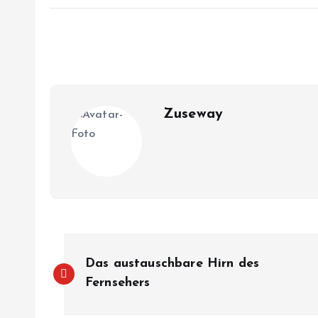
Zuseway
B
Das austauschbare Hirn des
e
Fernsehers