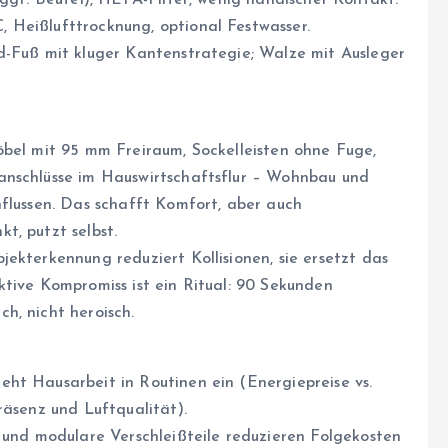
(ggf. Beutel), HEPA-Filter, wenig händischer Kontakt.
 Heißlufttrocknung, optional Festwasser.
d-Fuß mit kluger Kantenstrategie; Walze mit Ausleger
öbel mit 95 mm Freiraum, Sockelleisten ohne Fuge,
anschlüsse im Hauswirtschaftsflur – Wohnbau und
nflussen. Das schafft Komfort, aber auch
t, putzt selbst.
ekterkennung reduziert Kollisionen, sie ersetzt das
ktive Kompromiss ist ein Ritual: 90 Sekunden
h, nicht heroisch.
ht Hausarbeit in Routinen ein (Energiepreise vs.
räsenz und Luftqualität).
n und modulare Verschleißteile reduzieren Folgekosten