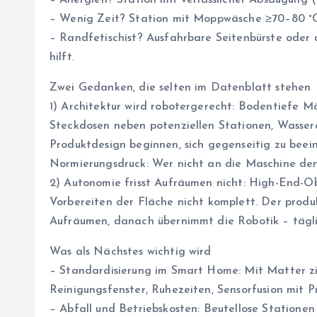
– Allergien? Station mit verlässlicher Absaugung 
– Wenig Zeit? Station mit Moppwäsche ≥70–80 °C,
– Randfetischist? Ausfahrbare Seitenbürste oder 
hilft.
Zwei Gedanken, die selten im Datenblatt stehen
1) Architektur wird robotergerecht: Bodentiefe M
Steckdosen neben potenziellen Stationen, Wasser
Produktdesign beginnen, sich gegenseitig zu beei
Normierungsdruck: Wer nicht an die Maschine denk
2) Autonomie frisst Aufräumen nicht: High-End-Obj
Vorbereiten der Fläche nicht komplett. Der produ
Aufräumen, danach übernimmt die Robotik – täglic
Was als Nächstes wichtig wird
– Standardisierung im Smart Home: Mit Matter zie
Reinigungsfenster, Ruhezeiten, Sensorfusion mit P
– Abfall und Betriebskosten: Beutellose Statione